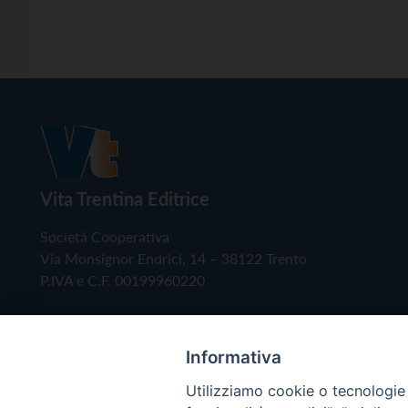
Vita Trentina Editrice
Società Cooperativa
Via Monsignor Endrici, 14 – 38122 Trento
P.IVA e C.F. 00199960220
Informativa
Utilizziamo cookie o tecnologie s