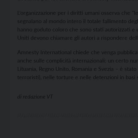
L’organizzazione per i diritti umani osserva che "l
segnalano al mondo intero il totale fallimento degli
hanno goduto coloro che sono stati autorizzati e us
Uniti devono chiamare gli autori a rispondere delle 
Amnesty International chiede che venga pubblicato
anche sulle complicità internazionali: un certo nu
Lituania, Regno Unito, Romania e Svezia – è stato c
terroristi), nelle torture e nelle detenzioni in basi
di
redazione VT