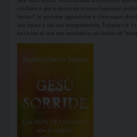
fare una cernita. Testimoniano il crescente inter
cristiana e più in generale presso l’opinione pubbl
lontani”, le persone agnostiche e comunque disinte
sua figura e dal suo insegnamento. Tuttavia c’è il 
luccichio di una star mediatica col rischio di “banal