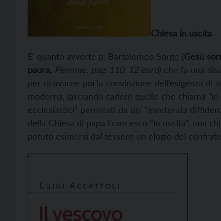
Chiesa in uscita
E’ quanto avverte p. Bartolomeo Sorge (
Gesù sor
paura,
Piemme, pag. 110, 12 euro
) che fa una dis
per ricavarne poi la convinzione dell’esigenza di un
moderna, lasciando cadere quelle che chiama “le 
ecclesiastici” permeati da un’ “inveterata diffiden
della Chiesa di papa Francesco “in uscita”, una chi
potuto esimersi dal tessere un elogio del confratel