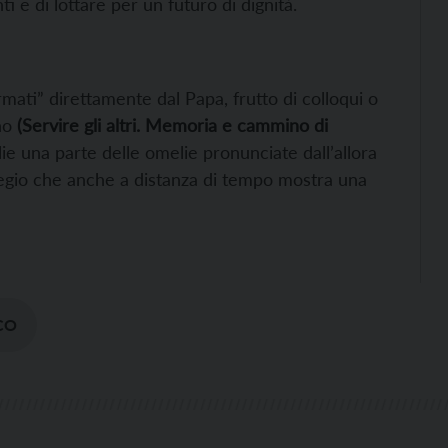
 e di lottare per un futuro di dignità.
firmati” direttamente dal Papa, frutto di colloqui o
uno
(Servire gli altri.
Memoria e cammino di
lie una parte delle omelie pronunciate dall’allora
ilegio che anche a distanza di tempo mostra una
CO