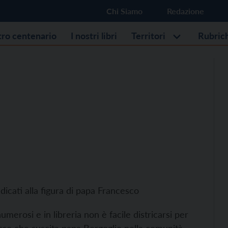
Chi Siamo
Redazione
stro centenario
I nostri libri
Territori
Rubric
 dedicati alla figura di papa Francesco
numerosi e in libreria non è facile districarsi per