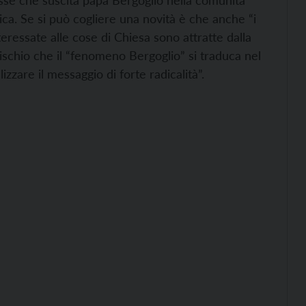
esse che suscita papa Bergoglio nella comunità
ica. Se si può cogliere una novità è che anche “i
ressate alle cose di Chiesa sono attratte dalla
rischio che il “fenomeno Bergoglio” si traduca nel
izzare il messaggio di forte radicalità”.