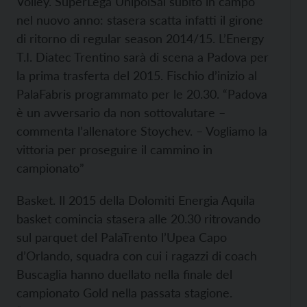
Volley. SuperLega UnipolSai subito in campo
nel nuovo anno: stasera scatta infatti il girone
di ritorno di regular season 2014/15. L’Energy
T.I. Diatec Trentino sarà di scena a Padova per
la prima trasferta del 2015. Fischio d’inizio al
PalaFabris programmato per le 20.30. “Padova
è un avversario da non sottovalutare –
commenta l’allenatore Stoychev. – Vogliamo la
vittoria per proseguire il cammino in
campionato”
Basket. Il 2015 della Dolomiti Energia Aquila
basket comincia stasera alle 20.30 ritrovando
sul parquet del PalaTrento l’Upea Capo
d’Orlando, squadra con cui i ragazzi di coach
Buscaglia hanno duellato nella finale del
campionato Gold nella passata stagione.