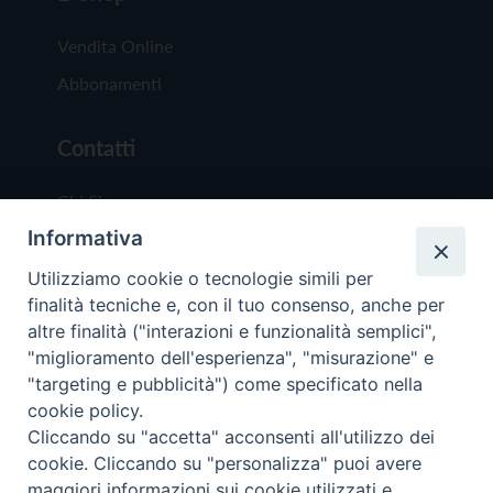
Vendita Online
Abbonamenti
Contatti
Chi Siamo
Informativa
Redazione
Scrivici
Utilizziamo cookie o tecnologie simili per
finalità tecniche e, con il tuo consenso, anche per
altre finalità ("interazioni e funzionalità semplici",
"miglioramento dell'esperienza", "misurazione" e
"targeting e pubblicità") come specificato nella
cookie policy.
Copyright © 2019 - Tutti i diritti riservati - Vit
Cliccando su "accetta" acconsenti all'utilizzo dei
Trentina Editrice
cookie. Cliccando su "personalizza" puoi avere
maggiori informazioni sui cookie utilizzati e