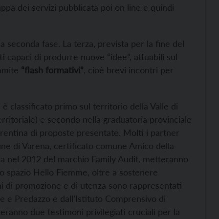
pa dei servizi pubblicata poi on line e quindi
 seconda fase. La terza, prevista per la fine del
ti capaci di produrre nuove “idee”, attuabili sul
ramite
“flash formativi”
, cioè brevi incontri per
si è classificato primo sul territorio della Valle di
rritoriale) e secondo nella graduatoria provinciale
trentina di proposte presentate. Molti i partner
omune di Varena, certificato comune Amico della
ria nel 2012 del marchio Family Audit, metteranno
vo spazio Hello Fiemme, oltre a sostenere
ni di promozione e di utenza sono rappresentati
ese e Predazzo e dall’Istituto Comprensivo di
teranno due testimoni privilegiati cruciali per la