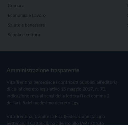
Cronaca
Economia e Lavoro
Salute e benessere
Scuola e cultura
Amministrazione trasparente
Vita Trentina percepisce i contributi pubblici all'editoria
di cui al decreto legislativo 15 maggio 2017, n. 70.
Indicazione resa ai sensi della lettera f) del comma 2
dell'art. 5 del medesimo decreto Lgs.
Vita Trentina, tramite la Fisc (Federazione Italiana
Settimanali Cattolici), ha aderito allo IAP (Istituto