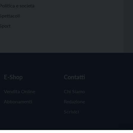
Politica e società
Spettacoli
Sport
E-Shop
Contatti
Vendita Online
Chi Siamo
Abbonamenti
Redazione
Scrivici