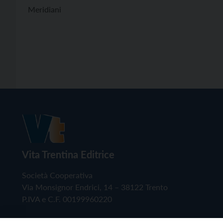
Meridiani
Vita Trentina Editrice
Società Cooperativa
Via Monsignor Endrici, 14 – 38122 Trento
P.IVA e C.F. 00199960220