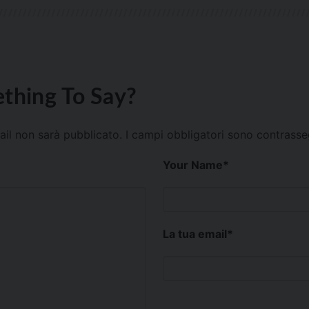
thing To Say?
mail non sarà pubblicato.
I campi obbligatori sono contrass
Your Name
*
La tua email
*