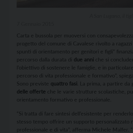
A San Lugano, il tigl
7 Gennaio 2015
Carta e bussola per muoversi con consapevolezza n
progetto del comune di Cavalese rivolto a ragazzi 
spunti di orientamento per genitori e figli” finanzia
percorso dalla durata di
due anni
che si concluder
l’obiettivo di sostenere le famiglie, e in particola
percorso di vita professionale e formativo”, spie
Sono previste
quattro fasi
. La prima, a partire d
delle offerte
che le varie strutture scolastiche, pu
orientamento formativo e professionale.
“Si tratta di fare sintesi dell’esistente per renderl
stesso tempo offrire un supporto personalizzato ne
professionale e di vita”, afferma Michele Malfer. “