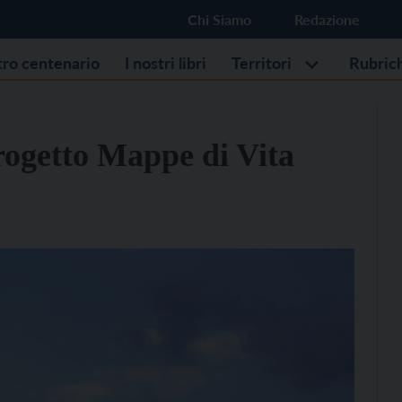
Chi Siamo
Redazione
stro centenario
I nostri libri
Territori
Rubric
progetto Mappe di Vita