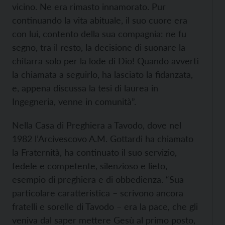
vicino. Ne era rimasto innamorato. Pur
continuando la vita abituale, il suo cuore era
con lui, contento della sua compagnia: ne fu
segno, tra il resto, la decisione di suonare la
chitarra solo per la lode di Dio! Quando avvertì
la chiamata a seguirlo, ha lasciato la fidanzata,
e, appena discussa la tesi di laurea in
Ingegneria, venne in comunità”.
Nella Casa di Preghiera a Tavodo, dove nel
1982 l’Arcivescovo A.M. Gottardi ha chiamato
la Fraternità, ha continuato il suo servizio,
fedele e competente, silenzioso e lieto,
esempio di preghiera e di obbedienza. “Sua
particolare caratteristica – scrivono ancora
fratelli e sorelle di Tavodo – era la pace, che gli
veniva dal saper mettere Gesù al primo posto,