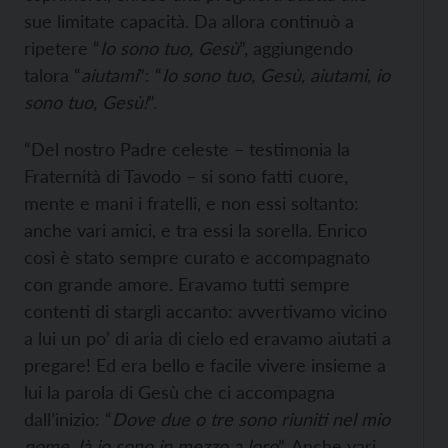
sue limitate capacità. Da allora continuò a
ripetere “
Io sono tuo, Gesù
”, aggiungendo
talora “
aiutami
”: “
Io sono tuo, Gesù, aiutami, io
sono tuo, Gesù!
”.
“Del nostro Padre celeste – testimonia la
Fraternità di Tavodo – si sono fatti cuore,
mente e mani i fratelli, e non essi soltanto:
anche vari amici, e tra essi la sorella. Enrico
così è stato sempre curato e accompagnato
con grande amore. Eravamo tutti sempre
contenti di stargli accanto: avvertivamo vicino
a lui un po’ di aria di cielo ed eravamo aiutati a
pregare! Ed era bello e facile vivere insieme a
lui la parola di Gesù che ci accompagna
dall’inizio: “
Dove due o tre sono riuniti nel mio
nome, là io sono in mezzo a loro
”. Anche vari