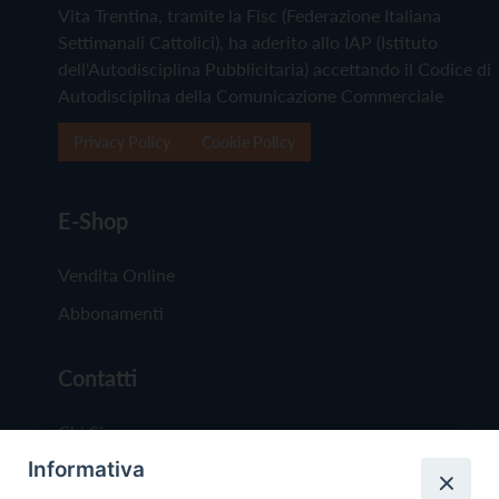
Vita Trentina, tramite la Fisc (Federazione Italiana
Settimanali Cattolici), ha aderito allo IAP (Istituto
dell'Autodisciplina Pubblicitaria) accettando il Codice di
Autodisciplina della Comunicazione Commerciale
Privacy Policy
Cookie Policy
E-Shop
Vendita Online
Abbonamenti
Contatti
Chi Siamo
Informativa
Redazione