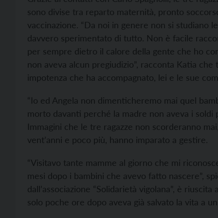
sono divise tra reparto maternità, pronto soccorso,
vaccinazione. “Da noi in genere non si studiano le
davvero sperimentato di tutto. Non è facile racc
per sempre dietro il calore della gente che ho co
non aveva alcun pregiudizio”, racconta Katia che 
impotenza che ha accompagnato, lei e le sue comp
“Io ed Angela non dimenticheremo mai quel bambin
morto davanti perché la madre non aveva i soldi 
Immagini che le tre ragazze non scorderanno mai
vent’anni e poco più, hanno imparato a gestire.
“Visitavo tante mamme al giorno che mi riconos
mesi dopo i bambini che avevo fatto nascere”, spie
dall’associazione “Solidarietà vigolana”, è riuscita 
solo poche ore dopo aveva già salvato la vita a un