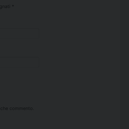
egnati
*
ta che commento.