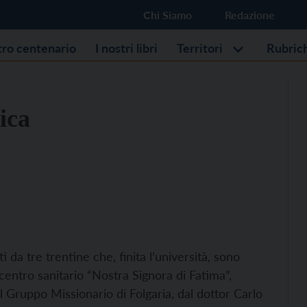
Chi Siamo
Redazione
stro centenario
I nostri libri
Territori
Rubric
ica
i da tre trentine che, finita l’università, sono
centro sanitario “Nostra Signora di Fatima”,
l Gruppo Missionario di Folgaria, dal dottor Carlo