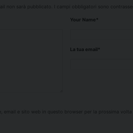
mail non sarà pubblicato.
I campi obbligatori sono contrass
Your Name
*
La tua email
*
e, email e sito web in questo browser per la prossima vol