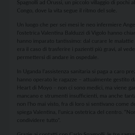
Spagnolli ad Orussi, un piccolo villaggio di pochi 
Congo, dove la vita segue il ritmo del sole.
Un luogo che per sei mesi le neo infermiere Angel
l’ostetrica Valentina Balduzzi di Vigolo hanno chi
hanno imparato tantissimo: dal curare le malattie t
era il caso di trasferire i pazienti più gravi, al 
permettersi di andare in ospedale.
In Uganda l’assistenza sanitaria si paga a caro pre
hanno operato le ragazze – attualmente gestito da
Heart di Moyo – non ci sono medici, ma viene gara
mancano e strumenti insufficienti, ma anche tanta
non l’ho mai visto, fra di loro si sentivano come dei
spiega Valentina, l’unica ostetrica del centro. “
condividere tutto”.
Grazie ai contatti con Carlo Spagnolli, le tre raga