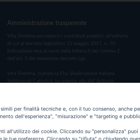
Amministrazione trasparente
Vita Trentina percepisce i contributi pubblici all'editoria
di cui al decreto legislativo 15 maggio 2017, n. 70.
Indicazione resa ai sensi della lettera f) del comma 2
dell'art. 5 del medesimo decreto Lgs.
Vita Trentina, tramite la Fisc (Federazione Italiana
Settimanali Cattolici), ha aderito allo IAP (Istituto
dell'Autodisciplina Pubblicitaria) accettando il Codice di
Autodisciplina della Comunicazione Commerciale
imili per finalità tecniche e, con il tuo consenso, anche per 
Privacy Policy
Cookie Policy
amento dell'esperienza", "misurazione" e "targeting e pubbli
i all'utilizzo dei cookie. Cliccando su "personalizza" puoi
 Trentina Editrice
re le tue preferenze. Cliccando su "rifiuta" o chiudendo que