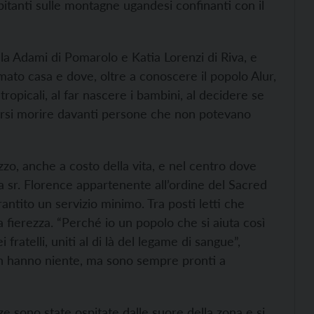
abitanti sulle montagne ugandesi confinanti con il
a Adami di Pomarolo e Katia Lorenzi di Riva, e
amato casa e dove, oltre a conoscere il popolo Alur,
ropicali, al far nascere i bambini, al decidere se
vedersi morire davanti persone che non potevano
zzo, anche a costo della vita, e nel centro dove
 sr. Florence appartenente all’ordine del Sacred
ntito un servizio minimo. Tra posti letti che
 fierezza. “Perché io un popolo che si aiuta così
 fratelli, uniti al di là del legame di sangue”,
Non hanno niente, ma sono sempre pronti a
zze sono state ospitate dalle suore della zona e si