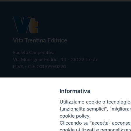
Vita Trentina Editrice
Società Cooperativa
Via Monsignor Endrici, 14 – 38122 Trento
P.IVA e C.F. 00199960220
Informativa
Utilizziamo cookie o tecnologie s
funzionalità semplici", "miglior
cookie policy.
Cliccando su "accetta" acconsent
Copyright © 2019 - Tutti i diritti riservati - Vita
cookie utilizzati e personalizza