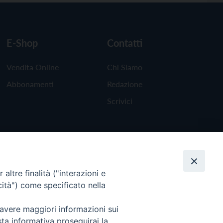
E-Shop
Contatti
Vendita Online
Chi Siamo
Abbonamenti
Redazione
Scrivici
altre finalità ("interazioni e
cità") come specificato nella
 avere maggiori informazioni sui
sta informativa proseguirai la