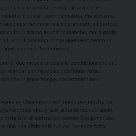
 pediatria e attività di sensibilizzazione e
 malattie tropicali, come la malaria, ma abbiamo
ontare questi sei mesi, ma sicuramente mi porterò
nosciuto. Eravamo le uniche bianche, ma la gente
tra i ricordi conserva anche quel sentimento di
agne, per tutta l’esperienza.
o di due mesi in preda alle convulsioni che ci è
per mandarlo in ospedale”, continua Katia.
, ma che in poco tempo, nonostante i loro
cevano, mi chiamavano per nome per mostrarmi
ga Valentina che, grazie ai fondi ricevuti anche
ad installare all’interno del centro l’ossigeno, che
 bimbo che altrimenti non ce l’avrebbe fatta.