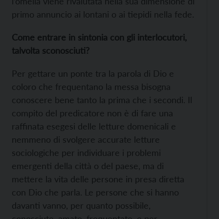
l’omelia viene rivalutata nella sua dimensione di
primo annuncio ai lontani o ai tiepidi nella fede.
Come entrare in sintonia con gli interlocutori,
talvolta sconosciuti?
Per gettare un ponte tra la parola di Dio e
coloro che frequentano la messa bisogna
conoscere bene tanto la prima che i secondi. Il
compito del predicatore non è di fare una
raffinata esegesi delle letture domenicali e
nemmeno di svolgere accurate letture
sociologiche per individuare i problemi
emergenti della città o del paese, ma di
mettere la vita delle persone in presa diretta
con Dio che parla. Le persone che si hanno
davanti vanno, per quanto possibile,
conosciute, amate, frequentate, e per