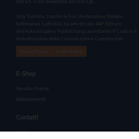
dell'art. 5 del medesimo decreto Lgs.
Vita Trentina, tramite la Fisc (Federazione Italiana
Settimanali Cattolici), ha aderito allo IAP (Istituto
dell'Autodisciplina Pubblicitaria) accettando il Codice di
Autodisciplina della Comunicazione Commerciale
Privacy Policy
Cookie Policy
E-Shop
Vendita Online
Abbonamenti
Contatti
Chi Siamo