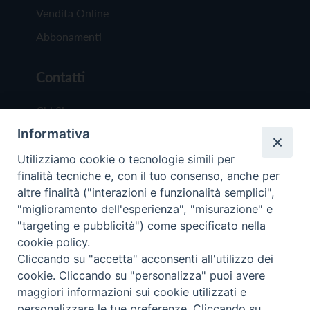
Vendita Online
Abbonamenti
Contatti
Chi Siamo
Informativa
Redazione
Scrivici
Utilizziamo cookie o tecnologie simili per
finalità tecniche e, con il tuo consenso, anche per
altre finalità ("interazioni e funzionalità semplici",
"miglioramento dell'esperienza", "misurazione" e
"targeting e pubblicità") come specificato nella
cookie policy.
Copyright © 2019 - Tutti i diritti riservati - Vit
Cliccando su "accetta" acconsenti all'utilizzo dei
Trentina Editrice
cookie. Cliccando su "personalizza" puoi avere
maggiori informazioni sui cookie utilizzati e
Privacy Policy
personalizzare le tue preferenze. Cliccando su