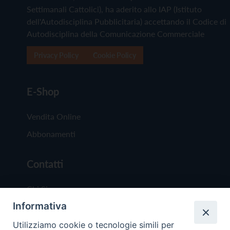
Settimanali Cattolici), ha aderito allo IAP (Istituto
dell'Autodisciplina Pubblicitaria) accettando il Codice di
Autodisciplina della Comunicazione Commerciale
Privacy Policy
Cookie Policy
E-Shop
Vendita Online
Abbonamenti
Contatti
Chi Siamo
Informativa
Redazione
Scrivici
Utilizziamo cookie o tecnologie simili per