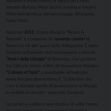
Salvaterra impersonerà la figura del Cristo,
mentre Stefano Miori farà il cronista e Sandro
Miori interpreterà altri personaggi. All’organo,
Fabio Miori.
Nato nel
2011
, il coro liturgico “Beato A.
Rosmini” è composto da
novanta cantori
di
Rovereto ed altri paesi della Vallagarina. È stato
fondato nell’ambito dell’associazione culturale
“Amici della Liturgia”
di Rovereto, che gestisce
tra l’altro la rivista online di formazione liturgica
“Culmen et fons”
, consultabile all’indirizzo:
www.liturgiaculmenetfons.it. “L’obiettivo del
coro è dunque quello di promuovere la liturgia
in ambito ecclesiale”, conclude Gardumi.
La corale si esibisce una dozzina di volte l’anno
durante importanti avvenimenti liturgici e