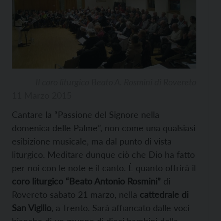
Il coro liturgico Beato A. Rosmini di Rovereto
11 Marzo 2015
Cantare la “Passione del Signore nella
domenica delle Palme”, non come una qualsiasi
esibizione musicale, ma dal punto di vista
liturgico. Meditare dunque ciò che Dio ha fatto
per noi con le note e il canto. È quanto offrirà il
coro liturgico “Beato Antonio Rosmini”
di
Rovereto sabato 21 marzo, nella
cattedrale di
San Vigilio
, a Trento. Sarà affiancato dalle voci
bianche di un gruppo di dieci bambini della