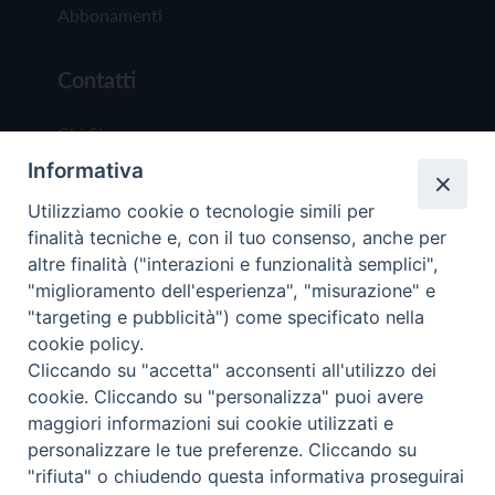
Abbonamenti
Contatti
Chi Siamo
Informativa
Redazione
Scrivici
Utilizziamo cookie o tecnologie simili per
finalità tecniche e, con il tuo consenso, anche per
altre finalità ("interazioni e funzionalità semplici",
"miglioramento dell'esperienza", "misurazione" e
"targeting e pubblicità") come specificato nella
cookie policy.
Copyright © 2019 - Tutti i diritti riservati - Vit
Cliccando su "accetta" acconsenti all'utilizzo dei
Trentina Editrice
cookie. Cliccando su "personalizza" puoi avere
maggiori informazioni sui cookie utilizzati e
Privacy Policy
personalizzare le tue preferenze. Cliccando su
Torna all'inizi
"rifiuta" o chiudendo questa informativa proseguirai