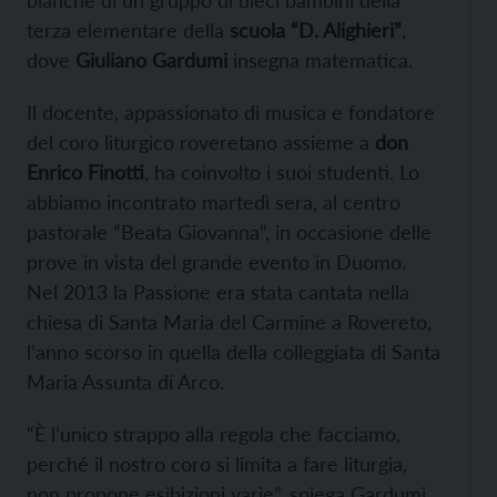
terza elementare della
scuola “D. Alighieri”
,
dove
Giuliano Gardumi
insegna matematica.
Il docente, appassionato di musica e fondatore
del coro liturgico roveretano assieme a
don
Enrico Finotti
, ha coinvolto i suoi studenti. Lo
abbiamo incontrato martedì sera, al centro
pastorale “Beata Giovanna”, in occasione delle
prove in vista del grande evento in Duomo.
Nel 2013 la Passione era stata cantata nella
chiesa di Santa Maria del Carmine a Rovereto,
l’anno scorso in quella della colleggiata di Santa
Maria Assunta di Arco.
“È l’unico strappo alla regola che facciamo,
perché il nostro coro si limita a fare liturgia,
non propone esibizioni varie”, spiega Gardumi.