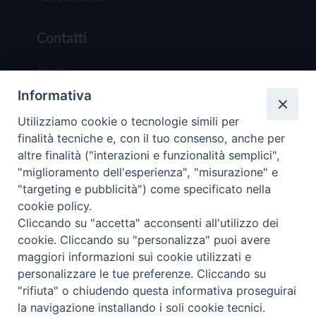
Contatti
Chi Siamo
Informativa
Redazione
Scrivici
Utilizziamo cookie o tecnologie simili per
finalità tecniche e, con il tuo consenso, anche per
altre finalità ("interazioni e funzionalità semplici",
"miglioramento dell'esperienza", "misurazione" e
"targeting e pubblicità") come specificato nella
cookie policy.
Copyright © 2019 - Tutti i diritti riservati - Vit
Cliccando su "accetta" acconsenti all'utilizzo dei
Trentina Editrice
cookie. Cliccando su "personalizza" puoi avere
maggiori informazioni sui cookie utilizzati e
Privacy Policy
personalizzare le tue preferenze. Cliccando su
Torna all'inizi
"rifiuta" o chiudendo questa informativa proseguirai
la navigazione installando i soli cookie tecnici.