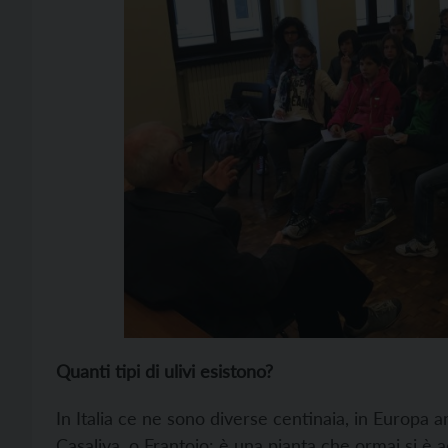
Quanti tipi di ulivi esistono?
In Italia ce ne sono diverse centinaia, in Europa an
Casaliva, o Frantoio: è una pianta che ormai si è 