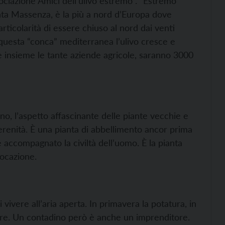
ciazione Amici dell’ulivo estremo”. “Estremo”
anta Massenza, è la più a nord d’Europa dove
particolarità di essere chiuso al nord dai venti
n questa “conca” mediterranea l’ulivo cresce e
e insieme le tante aziende agricole, saranno 3000
rno, l’aspetto affascinante delle piante vecchie e
erenità. È una pianta di abbellimento ancor prima
accompagnato la civiltà dell’uomo. È la pianta
vocazione.
vivere all’aria aperta. In primavera la potatura, in
are. Un contadino però è anche un imprenditore.