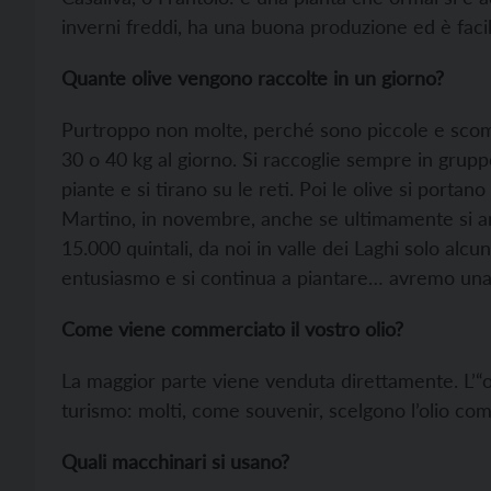
inverni freddi, ha una buona produzione ed è facil
Quante olive vengono raccolte in un giorno?
Purtroppo non molte, perché sono piccole e scomo
30 o 40 kg al giorno. Si raccoglie sempre in gruppo
piante e si tirano su le reti. Poi le olive si portano
Martino, in novembre, anche se ultimamente si ant
15.000 quintali, da noi in valle dei Laghi solo al
entusiasmo e si continua a piantare… avremo una
Come viene commerciato il vostro olio?
La maggior parte viene venduta direttamente. L’“o
turismo: molti, come souvenir, scelgono l’olio com
Quali macchinari si usano?