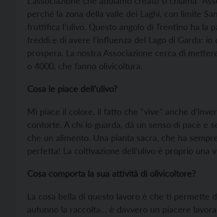
L’associazione che abbiamo creato si chiama “Asso
perché la zona della valle dei Laghi, con limite S
fruttifica l’ulivo. Questo angolo di Trentino ha la 
freddi e di avere l’influenza del Lago di Garda: i
prospera. La nostra Associazione cerca di metter
o 4000, che fanno olivicoltura.
Cosa le piace dell’ulivo?
Mi piace il colore, il fatto che “vive” anche d’inve
contorte. A chi lo guarda, dà un senso di pace e s
che un alimento. Una pianta sacra, che ha sempre 
perfetta! La coltivazione dell’ulivo è proprio una 
Cosa comporta la sua attività di olivicoltore?
La cosa bella di questo lavoro è che ti permette di 
autunno la raccolta… è davvero un piacere lavor