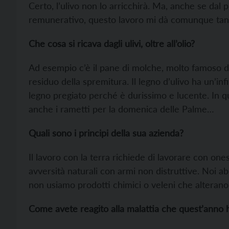
Certo, l’ulivo non lo arricchirà. Ma, anche se dal
remunerativo, questo lavoro mi dà comunque tant
Che cosa si ricava dagli ulivi, oltre all’olio?
Ad esempio c’è il pane di molche, molto famoso da 
residuo della spremitura. Il legno d’ulivo ha un’infi
legno pregiato perché è durissimo e lucente. In 
anche i rametti per la domenica delle Palme…
Quali sono i principi della sua azienda?
Il lavoro con la terra richiede di lavorare con one
avversità naturali con armi non distruttive. Noi a
non usiamo prodotti chimici o veleni che alterano l
Come avete reagito alla malattia che quest’anno ha 