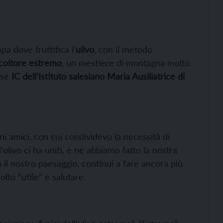
pa dove fruttifica l’
ulivo
, con il metodo
icoltore estremo
, un mestiere di montagna molto
sse
IC dell’Istituto salesiano Maria Ausiliatrice di
uni amici, con cui condividevo la necessità di
l’ulivo ci ha uniti, e ne abbiamo fatto la nostra
a il nostro paesaggio, continui a fare ancora più
lto “utile” e salutare.