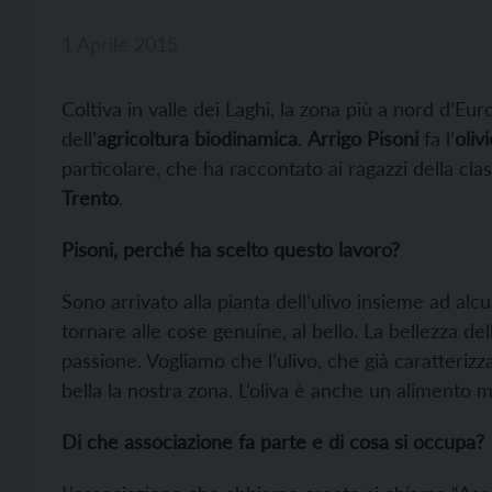
1 Aprile 2015
Coltiva in valle dei Laghi, la zona più a nord d’Euro
dell’
agricoltura biodinamica
.
Arrigo Pisoni
fa l’
oliv
particolare, che ha raccontato ai ragazzi della cla
Trento
.
Pisoni, perché ha scelto questo lavoro?
Sono arrivato alla pianta dell’ulivo insieme ad alc
tornare alle cose genuine, al bello. La bellezza del
passione. Vogliamo che l’ulivo, che già caratterizz
bella la nostra zona. L’oliva è anche un alimento mo
Di che associazione fa parte e di cosa si occupa?