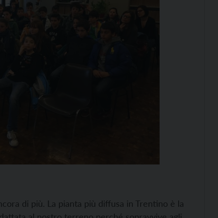
cora di più. La pianta più diffusa in Trentino è la
adattata al nostro terreno perché sopravvive agli