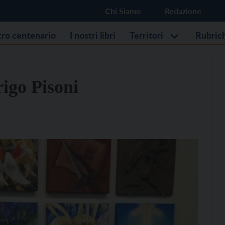
Chi Siamo
Redazione
stro centenario
I nostri libri
Territori
Rubric
rigo Pisoni