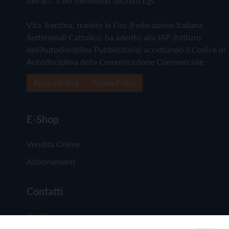
dell'art. 5 del medesimo decreto Lgs.
Vita Trentina, tramite la Fisc (Federazione Italiana
Settimanali Cattolici), ha aderito allo IAP (Istituto
dell'Autodisciplina Pubblicitaria) accettando il Codice di
Autodisciplina della Comunicazione Commerciale
Privacy Policy
Cookie Policy
E-Shop
Vendita Online
Abbonamenti
Contatti
Chi Siamo