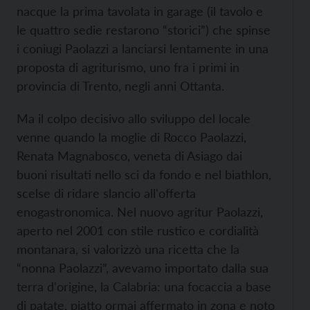
nacque la prima tavolata in garage (il tavolo e
le quattro sedie restarono “storici”) che spinse
i coniugi Paolazzi a lanciarsi lentamente in una
proposta di agriturismo, uno fra i primi in
provincia di Trento, negli anni Ottanta.
Ma il colpo decisivo allo sviluppo del locale
venne quando la moglie di Rocco Paolazzi,
Renata Magnabosco, veneta di Asiago dai
buoni risultati nello sci da fondo e nel biathlon,
scelse di ridare slancio all'offerta
enogastronomica. Nel nuovo agritur Paolazzi,
aperto nel 2001 con stile rustico e cordialità
montanara, si valorizzò una ricetta che la
“nonna Paolazzi”, avevamo importato dalla sua
terra d'origine, la Calabria: una focaccia a base
di patate, piatto ormai affermato in zona e noto