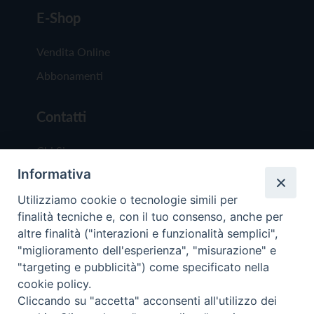
E-Shop
Vendita Online
Abbonamenti
Contatti
Chi Siamo
Informativa
Redazione
Scrivici
Utilizziamo cookie o tecnologie simili per
finalità tecniche e, con il tuo consenso, anche per
altre finalità ("interazioni e funzionalità semplici",
"miglioramento dell'esperienza", "misurazione" e
"targeting e pubblicità") come specificato nella
cookie policy.
Copyright © 2019 - Tutti i diritti riservati - Vit
Cliccando su "accetta" acconsenti all'utilizzo dei
Trentina Editrice