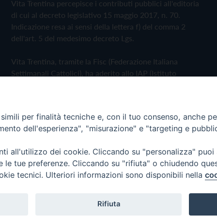
Vita Trentina percepisce i contributi pubblici all'editoria
di cui al decreto legislativo 15 maggio 2017, n. 70.
Indicazione resa ai sensi della lettera f) del comma 2
dell'art. 5 del medesimo decreto Lgs.
Vita Trentina, tramite la Fisc (Federazione Italiana
Settimanali Cattolici), ha aderito allo IAP (Istituto
dell'Autodisciplina Pubblicitaria) accettando il Codice di
Autodisciplina della Comunicazione Commerciale
imili per finalità tecniche e, con il tuo consenso, anche per 
Privacy Policy
Cookie Policy
amento dell'esperienza", "misurazione" e "targeting e pubbli
i all'utilizzo dei cookie. Cliccando su "personalizza" puoi
 Trentina Editrice
re le tue preferenze. Cliccando su "rifiuta" o chiudendo que
okie tecnici. Ulteriori informazioni sono disponibili nella
coo
Rifiuta