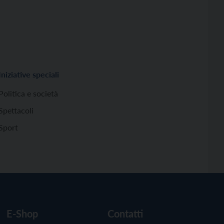
Iniziative speciali
Politica e società
Spettacoli
Sport
E-Shop
Contatti