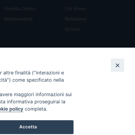
Vendita Online
Chi Siamo
Abbonamenti
Redazione
Scrivici
altre finalità ("interazioni e
cità") come specificato nella
 avere maggiori informazioni sui
sta informativa proseguirai la
kie policy
completa.
Torna all'inizio
Accetta