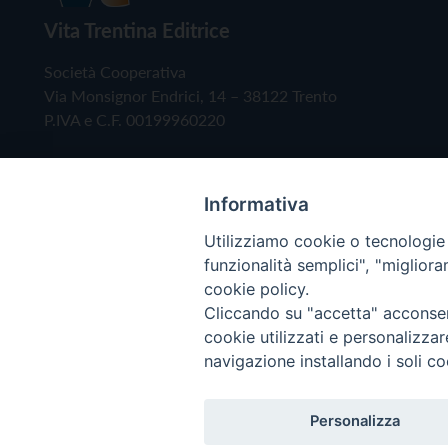
Vita Trentina Editrice
Società Cooperativa
Via Monsignor Endrici, 14 – 38122 Trento
P.IVA e C.F. 00199960220
Informativa
Utilizziamo cookie o tecnologie s
funzionalità semplici", "miglior
cookie policy.
Cliccando su "accetta" acconsent
Copyright © 2019 - Tutti i diritti riservati - Vita
cookie utilizzati e personalizza
navigazione installando i soli co
Privacy Policy
Personalizza