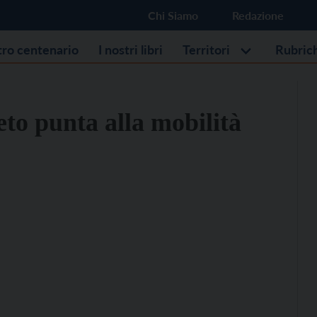
Chi Siamo
Redazione
stro centenario
I nostri libri
Territori
Rubric
to punta alla mobilità