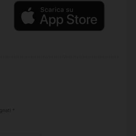
egnati
*