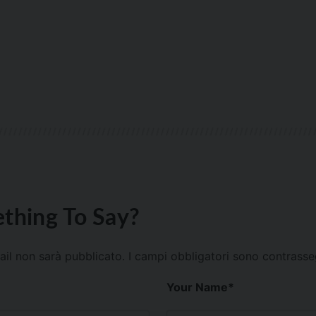
thing To Say?
mail non sarà pubblicato.
I campi obbligatori sono contrass
Your Name
*