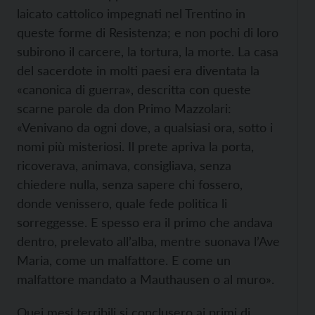
laicato cattolico impegnati nel Trentino in
queste forme di Resistenza; e non pochi di loro
subirono il carcere, la tortura, la morte. La casa
del sacerdote in molti paesi era diventata la
«canonica di guerra», descritta con queste
scarne parole da don Primo Mazzolari:
«Venivano da ogni dove, a qualsiasi ora, sotto i
nomi più misteriosi. Il prete apriva la porta,
ricoverava, animava, consigliava, senza
chiedere nulla, senza sapere chi fossero,
donde venissero, quale fede politica li
sorreggesse. E spesso era il primo che andava
dentro, prelevato all’alba, mentre suonava l’Ave
Maria, come un malfattore. E come un
malfattore mandato a Mauthausen o al muro».
Quei mesi terribili si conclusero ai primi di