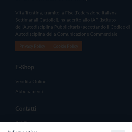
Vita Trentina, tramite la Fisc (Federazione Italiana
Settimanali Cattolici), ha aderito allo IAP (Istituto
dell'Autodisciplina Pubblicitaria) accettando il Codice di
Autodisciplina della Comunicazione Commerciale
Privacy Policy
Cookie Policy
E-Shop
Vendita Online
Abbonamenti
Contatti
Chi Siamo