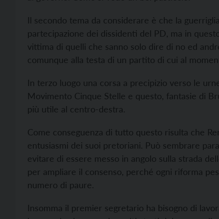
Il secondo tema da considerare è che la guerrigl
partecipazione dei dissidenti del PD, ma in quest
vittima di quelli che sanno solo dire di no ed an
comunque alla testa di un partito di cui al moment
In terzo luogo una corsa a precipizio verso le urne 
Movimento Cinque Stelle e questo, fantasie di Br
più utile al centro-destra.
Come conseguenza di tutto questo risulta che Renz
entusiasmi dei suoi pretoriani. Può sembrare para
evitare di essere messo in angolo sulla strada de
per ampliare il consenso, perché ogni riforma pesta
numero di paure.
Insomma il premier segretario ha bisogno di lav