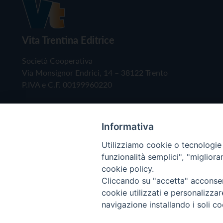
Vita Trentina Editrice
Società Cooperativa
Via Monsignor Endrici, 14 – 38122 Trento
P.IVA e C.F. 00199960220
Informativa
Utilizziamo cookie o tecnologie s
funzionalità semplici", "miglior
cookie policy.
Cliccando su "accetta" acconsent
Copyright © 2019 - Tutti i diritti riservati - Vita
cookie utilizzati e personalizza
navigazione installando i soli co
Privacy Policy