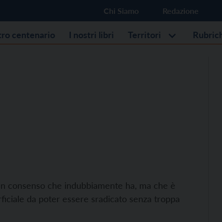
Chi Siamo
Redazione
stro centenario
I nostri libri
Territori
Rubric
e un consenso che indubbiamente ha, ma che è
erficiale da poter essere sradicato senza troppa