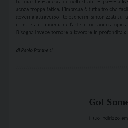
ha, ma che è ancora in molti strati del paese a liv
senza troppa fatica. L’impresa è tutt’altro che faci
governa attraverso i teleschermi sintonizzati sui t
consueta commedia dell’arte a cui hanno ampio a
Bisogna invece tornare a lavorare in profondità sul
di
Paolo Pombeni
Got Some
Il tuo indirizzo e