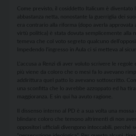
Come previsto, il cosiddetto Italicum è diventato
abbastanza netta, nonostante la guerriglia dei suoi
era contrario alla riforma (dopo averla approvata
virtù politica) è stata dovuta semplicemente alla ne
temeva che col voto segreto qualcuno dell’opposi
Impedendo l’ingresso in Aula ci si metteva al sicu
L’accusa a Renzi di aver voluto scrivere le regole 
più viene da coloro che o mesi fa lo avevano rimp
addirittura quel patto lo avevano sottoscritto. Co
una sconfitta che lo avrebbe azzoppato ed ha tira
maggioranza. E sin qui ha avuto ragione.
Il dissenso interno al PD è a sua volta una mossa
blindare coloro che temono altrimenti di non aver p
oppositori ufficiali divengono intoccabili, perché s
“persecuzione ideologica”. Per questo alcuni, tipo C