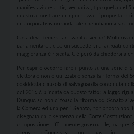
manifestazione antigovernativa, tipo quella del 5
questo a mostrare una pochezza di proposta politic
un corporativismo sindacale che infiamma solo u
Cosa deve temere adesso il governo? Molti osser
parlamentare”, cioè un succedersi di agguati cont
maggioranza è risicata. C’è però da chiedersi a ch
Per capirlo occorre fare il punto su una serie di si
elettorale non è utilizzabile senza la riforma del 
cosiddetta clausola di salvaguardia contenuta nell
del 2016 è blindata da questo fatto: la legge rigu
Dunque se non ci fosse la riforma del Senato si a
la Camera ed una per il Senato, non ancora aboli
disegnata dalla sentenza della Corte Costituziona
composizione difficilmente governabile, ma quel S
al governo. Come si vede un bel pasticcio.