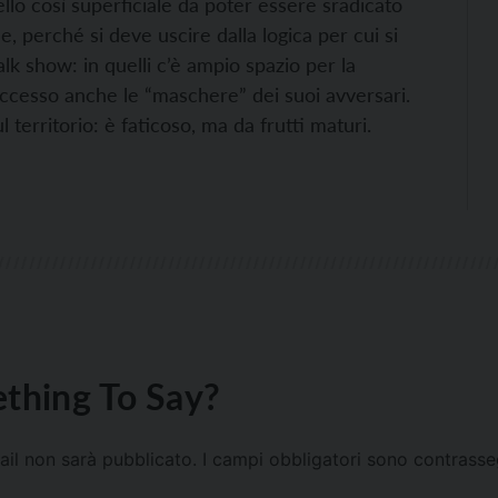
ello così superficiale da poter essere sradicato
le, perché si deve uscire dalla logica per cui si
alk show: in quelli c’è ampio spazio per la
ccesso anche le “maschere” dei suoi avversari.
 territorio: è faticoso, ma da frutti maturi.
thing To Say?
mail non sarà pubblicato.
I campi obbligatori sono contrass