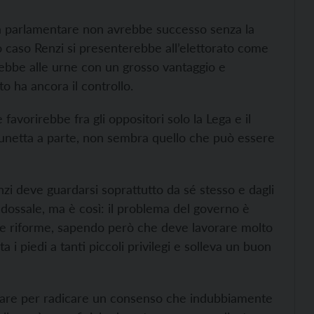
ia parlamentare non avrebbe successo senza la
o caso Renzi si presenterebbe all’elettorato come
drebbe alle urne con un grosso vantaggio e
o ha ancora il controllo.
favorirebbe fra gli oppositori solo la Lega e il
unetta a parte, non sembra quello che può essere
i deve guardarsi soprattutto da sé stesso e dagli
dossale, ma è così: il problema del governo è
lle riforme, sapendo però che deve lavorare molto
 i piedi a tanti piccoli privilegi e solleva un buon
orare per radicare un consenso che indubbiamente