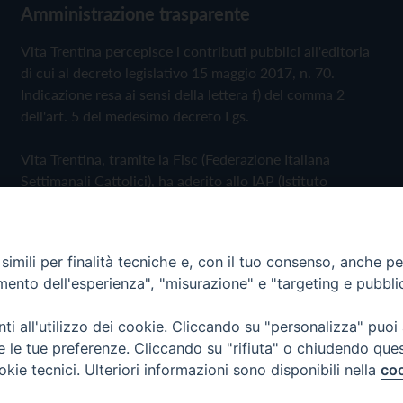
Amministrazione trasparente
Vita Trentina percepisce i contributi pubblici all'editoria
di cui al decreto legislativo 15 maggio 2017, n. 70.
Indicazione resa ai sensi della lettera f) del comma 2
dell'art. 5 del medesimo decreto Lgs.
Vita Trentina, tramite la Fisc (Federazione Italiana
Settimanali Cattolici), ha aderito allo IAP (Istituto
dell'Autodisciplina Pubblicitaria) accettando il Codice di
Autodisciplina della Comunicazione Commerciale
imili per finalità tecniche e, con il tuo consenso, anche per 
Privacy Policy
Cookie Policy
amento dell'esperienza", "misurazione" e "targeting e pubbli
i all'utilizzo dei cookie. Cliccando su "personalizza" puoi
 Trentina Editrice
re le tue preferenze. Cliccando su "rifiuta" o chiudendo que
okie tecnici. Ulteriori informazioni sono disponibili nella
coo