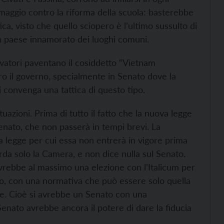
 maggio contro la riforma della scuola: basterebbe
a, visto che quello sciopero è l’ultimo sussulto di
n paese innamorato dei luoghi comuni.
vatori paventano il cosiddetto “Vietnam
ro il governo, specialmente in Senato dove la
i convenga una tattica di questo tipo.
tuazioni. Prima di tutto il fatto che la nuova legge
Senato, che non passerà in tempi brevi. La
a legge per cui essa non entrerà in vigore prima
arda solo la Camera, e non dice nulla sul Senato.
vrebbe al massimo una elezione con l’Italicum per
to, con una normativa che può essere solo quella
le. Cioè si avrebbe un Senato con una
enato avrebbe ancora il potere di dare la fiducia