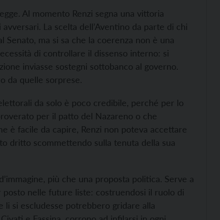
 legge. Al momento Renzi segna una vittoria
 avversari. La scelta dell’Aventino da parte di chi
 al Senato, ma si sa che la coerenza non è una
cessità di controllare il dissenso interno: si
zione inviasse sostegni sottobanco al governo.
ro da quelle sorprese.
elettorali da solo è poco credibile, perché per lo
roverato per il patto del Nazareno o che
me è facile da capire, Renzi non poteva accettare
to dritto scommettendo sulla tenuta della sua
 d’immagine, più che una proposta politica. Serve a
osto nelle future liste: costruendosi il ruolo di
e li si escludesse potrebbero gridare alla
ivati e Fassina, corrono ad infilarsi in ogni