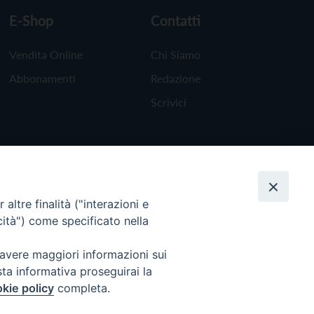
E-Shop
Contatti
Vendita Online
Chi Siamo
Abbonamenti
Redazione
Scrivici
altre finalità ("interazioni e
cità") come specificato nella
 avere maggiori informazioni sui
sta informativa proseguirai la
kie policy
completa.