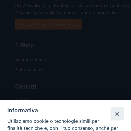
dell'Autodisciplina Pubblicitaria) accettando il Codice di
Autodisciplina della Comunicazione Commerciale
Privacy Policy
Cookie Policy
E-Shop
Vendita Online
Abbonamenti
Contatti
Chi Siamo
Informativa
Redazione
Scrivici
Utilizziamo cookie o tecnologie simili per
finalità tecniche e, con il tuo consenso, anche per