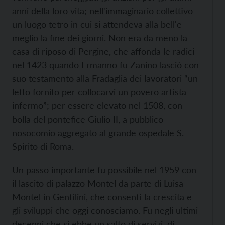
anni della loro vita; nell'immaginario collettivo
un luogo tetro in cui si attendeva alla bell'e
meglio la fine dei giorni. Non era da meno la
casa di riposo di Pergine, che affonda le radici
nel 1423 quando Ermanno fu Zanino lasciò con
suo testamento alla Fradaglia dei lavoratori “un
letto fornito per collocarvi un povero artista
infermo”; per essere elevato nel 1508, con
bolla del pontefice Giulio II, a pubblico
nosocomio aggregato al grande ospedale S.
Spirito di Roma.
Un passo importante fu possibile nel 1959 con
il lascito di palazzo Montel da parte di Luisa
Montel in Gentilini, che consentì la crescita e
gli sviluppi che oggi conosciamo. Fu negli ultimi
decenni che si ebbe un salto di servizi, di