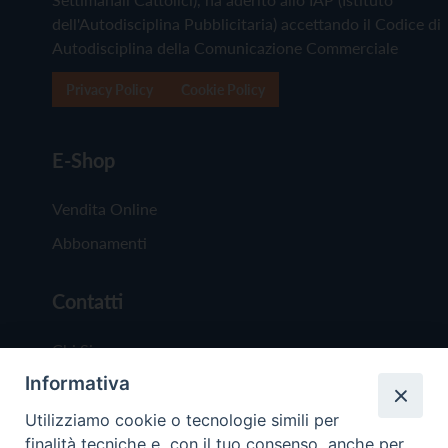
dell'Autodisciplina Pubblicitaria) accettando il Codice di
Autodisciplina della Comunicazione Commerciale
Privacy Policy
Cookie Policy
E-Shop
Vendita Online
Abbonamenti
Contatti
Chi Siamo
Informativa
Redazione
Scrivici
Utilizziamo cookie o tecnologie simili per
finalità tecniche e, con il tuo consenso, anche per