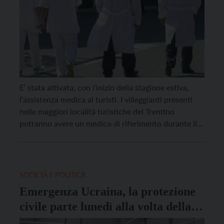
E’ stata attivata, con l’inizio della stagione estiva,
l’assistenza medica ai turisti. I villeggianti presenti
nelle maggiori località turistiche del Trentino
potranno avere un medico di riferimento durante il
periodo di soggiorno. Il servizio è disponibile dal
lunedì al venerdì dalle 8 alle 20, mentre di notte e nei
giorni festivi il riferimento anche per […]
SOCIETÀ E POLITICA
Emergenza Ucraina, la protezione
civile parte lunedì alla volta della
Moldavia