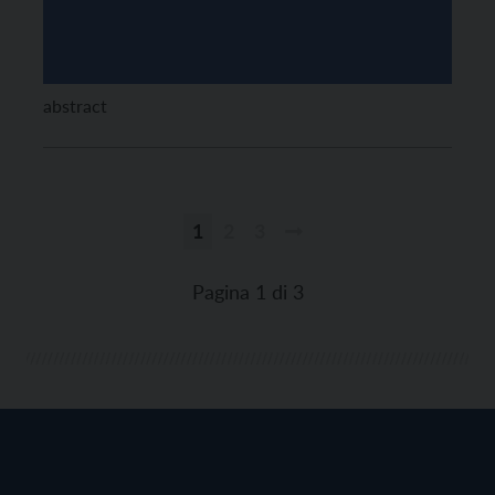
abstract
1
2
3
Paginazione
degli
Pagina 1 di 3
articoli