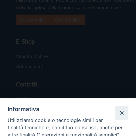
Autodisciplina della Comunicazione Commerciale
Privacy Policy
Cookie Policy
E-Shop
Vendita Online
Abbonamenti
Contatti
Chi Siamo
Informativa
Redazione
Scrivici
Utilizziamo cookie o tecnologie simili per
finalità tecniche e, con il tuo consenso, anche per
altre finalità ("interazioni e funzionalità semplici",