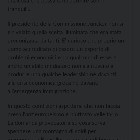
qualcosa che possa farci dormire sonni
tranquilli.
Il presidente della Commissione Juncker non si
è rivelato quella scelta illuminata che era stata
preconizzata da tanti. E’ curioso che proprio un
uomo accreditato di essere un esperto di
problemi economici e da qualcuno di essere
anche un abile mediatore non sia riuscito a
produrre una qualche leadership né davanti
alla crisi economica greca né davanti
all’emergenza immigrazione.
In queste condizioni aspettarsi che non faccia
presa l’antieuropeismo è piuttosto velleitario.
La domanda provocatoria su cosa serva
spendere una montagna di soldi per
mantenere a Bruxelles una massa di burocrati