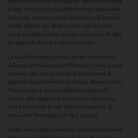
opinioni pubbliche esasperate dalla prospettiva
di una crisi economica difficilmente dominabile
l’idea che ciascuno deve farsi carico di questo
esodo biblico, ma illudersi che così il cerino
verrà semplicemente lasciato a bruciare le dita
dei paesi di sbarco è davvero miope.
La Gran Bretagna si avvia ad un referendum
sulla sua permanenza nell’Unione. Come si può
pensare che non si chiederà in più paesi di
ripetere l’esperimento? La Grecia dimostra che
l’Europa non è sostanzialmente capace di
ridurre alla ragione un paese che continua a
fare il furbo con le sue falle economiche. Si
pensa che l’esempio non farà scuola?
L’Italia non sembra rendersi conto fino in fondo
della drammaticità di questa fase. Può anche