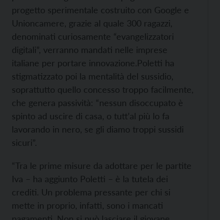
progetto sperimentale
costruito con Google e
Unioncamere, grazie al quale 300 ragazzi,
denominati curiosamente “evangelizzatori
digitali”, verranno mandati nelle imprese
italiane per portare innovazione.
Poletti ha
stigmatizzato poi la mentalità del sussidio,
soprattutto quello concesso troppo facilmente,
che genera passività: “nessun disoccupato è
spinto ad uscire di casa, o tutt’al più lo fa
lavorando in nero, se gli diamo troppi sussidi
sicuri”.
“Tra le prime misure da adottare per le partite
Iva – ha aggiunto Poletti – è la tutela dei
crediti. Un problema pressante per chi si
mette in proprio, infatti, sono i mancati
pagamenti. Non si può lasciare il giovane