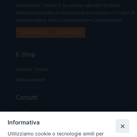
Settimanali Cattolici), ha aderito allo IAP (Istituto
dell'Autodisciplina Pubblicitaria) accettando il Codice di
Autodisciplina della Comunicazione Commerciale
Privacy Policy
Cookie Policy
E-Shop
Vendita Online
Abbonamenti
Contatti
Chi Siamo
Informativa
Redazione
Scrivici
Utilizziamo cookie o tecnologie simili per