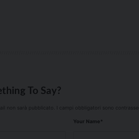
thing To Say?
mail non sarà pubblicato.
I campi obbligatori sono contrass
Your Name
*