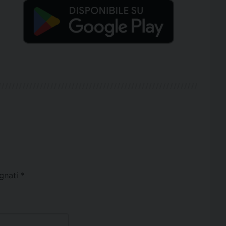
egnati
*