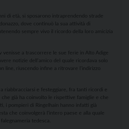
nni di età, si sposarono intraprendendo strade
donazzo, dove continuò la sua attività di
ntenendo sempre vivo il ricordo della loro amicizia
 venisse a trascorrere le sue ferie in Alto Adige
avere notizie dell'amico del quale ricordava solo
ine, riuscendo infine a ritrovare l'indirizzo
 riabbracciarsi e festeggiare, fra tanti ricordi e
 che già ha coinvolto le rispettive famiglie e che
i, i pompieri di Ringelhain hanno infatti già
ta che coinvolgerà l’intero paese e alla quale
a falegnameria tedesca.