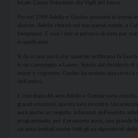
locale Corpo Volontario dei Vigili del fuoco.
Poi nel 1969 Adelio e Gustav, prossimi ai trenta a
diverse. Adelio ritornò nel suo paese natale, a Cal
falegname. E così i due si persero di vista pur ma
in quelli anni.
Si da il caso però che qualche settimana fa Gustav
in un campeggio a Laives. Spinto dal desiderio di 
nome e cognome, Gustav ha avviato una ricerca on l
dell'amico.
E così dopo 46 anni Adelio e Gustav sono riuscito a
grandi emozioni, questo loro incontro. Un’amicizia
avrà anche un seguito. Informati dell'evento, infatt
programmato, per il prossimo anno, una grande fes
saranno invitati anche tutti gli ex dipendenti dell