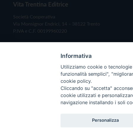
Vita Trentina Editrice
Società Cooperativa
Via Monsignor Endrici, 14 – 38122 Trento
P.IVA e C.F. 00199960220
Informativa
Utilizziamo cookie o tecnologie s
funzionalità semplici", "miglior
cookie policy.
Cliccando su "accetta" acconsent
Copyright © 2019 - Tutti i diritti riservati - Vita
cookie utilizzati e personalizza
navigazione installando i soli co
Privacy Policy
Personalizza