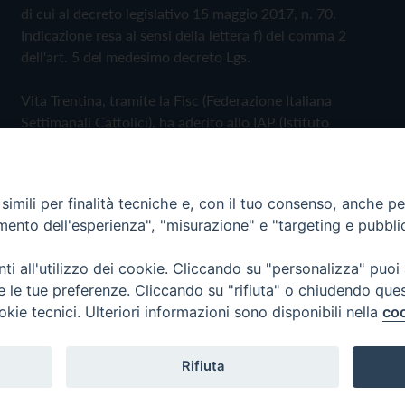
di cui al decreto legislativo 15 maggio 2017, n. 70.
Indicazione resa ai sensi della lettera f) del comma 2
dell'art. 5 del medesimo decreto Lgs.
Vita Trentina, tramite la Fisc (Federazione Italiana
Settimanali Cattolici), ha aderito allo IAP (Istituto
dell'Autodisciplina Pubblicitaria) accettando il Codice di
Autodisciplina della Comunicazione Commerciale
imili per finalità tecniche e, con il tuo consenso, anche per 
Privacy Policy
Cookie Policy
amento dell'esperienza", "misurazione" e "targeting e pubbli
i all'utilizzo dei cookie. Cliccando su "personalizza" puoi
 Trentina Editrice
re le tue preferenze. Cliccando su "rifiuta" o chiudendo que
okie tecnici. Ulteriori informazioni sono disponibili nella
coo
Rifiuta