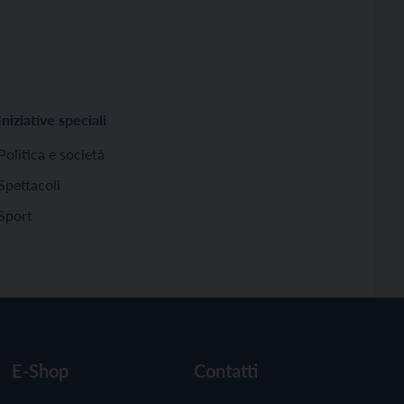
Iniziative speciali
Politica e società
Spettacoli
Sport
E-Shop
Contatti