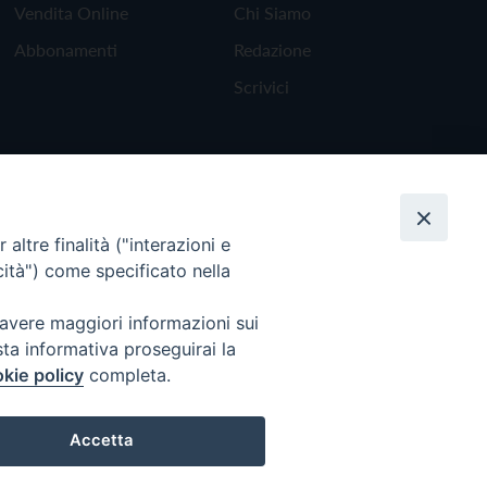
Vendita Online
Chi Siamo
Abbonamenti
Redazione
Scrivici
altre finalità ("interazioni e
cità") come specificato nella
 avere maggiori informazioni sui
sta informativa proseguirai la
kie policy
completa.
Torna all'inizio
Accetta