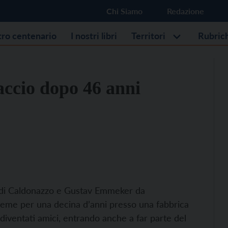
Chi Siamo
Redazione
stro centenario
I nostri libri
Territori
Rubric
accio dopo 46 anni
n di Caldonazzo e Gustav Emmeker da
eme per una decina d’anni presso una fabbrica
diventati amici, entrando anche a far parte del