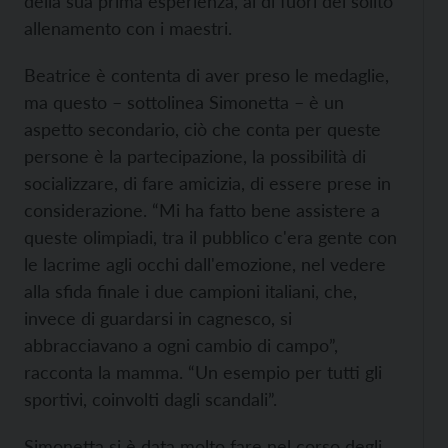
della sua prima esperienza, al di fuori del solito
allenamento con i maestri.
Beatrice è contenta di aver preso le medaglie,
ma questo – sottolinea Simonetta – è un
aspetto secondario, ciò che conta per queste
persone è la partecipazione, la possibilità di
socializzare, di fare amicizia, di essere prese in
considerazione. “Mi ha fatto bene assistere a
queste olimpiadi, tra il pubblico c'era gente con
le lacrime agli occhi dall'emozione, nel vedere
alla sfida finale i due campioni italiani, che,
invece di guardarsi in cagnesco, si
abbracciavano a ogni cambio di campo”,
racconta la mamma. “Un esempio per tutti gli
sportivi, coinvolti dagli scandali”.
Simonetta si è data molto fare nel corso degli