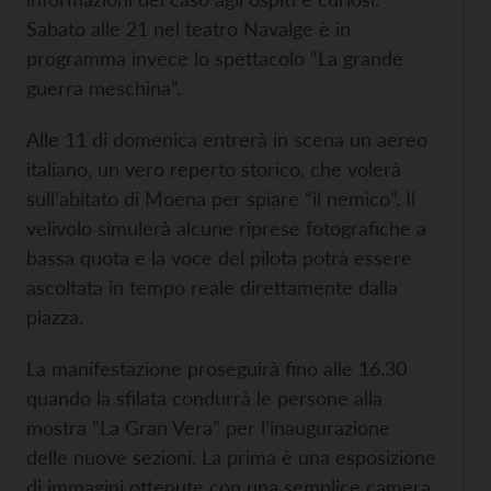
Sabato alle 21 nel teatro Navalge è in
programma invece lo spettacolo “La grande
guerra meschina”.
Alle 11 di domenica entrerà in scena un aereo
italiano, un vero reperto storico, che volerà
sull’abitato di Moena per spiare “il nemico”. Il
velivolo simulerà alcune riprese fotografiche a
bassa quota e la voce del pilota potrà essere
ascoltata in tempo reale direttamente dalla
piazza.
La manifestazione proseguirà fino alle 16.30
quando la sfilata condurrà le persone alla
mostra “La Gran Vera” per l'inaugurazione
delle nuove sezioni. La prima è una esposizione
di immagini ottenute con una semplice camera