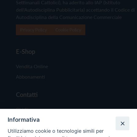
Settimanali Cattolici), ha aderito allo IAP (Istituto
dell'Autodisciplina Pubblicitaria) accettando il Codice di
Autodisciplina della Comunicazione Commerciale
Privacy Policy
Cookie Policy
E-Shop
Vendita Online
Abbonamenti
Contatti
Chi Siamo
Informativa
Redazione
Scrivici
Utilizziamo cookie o tecnologie simili per