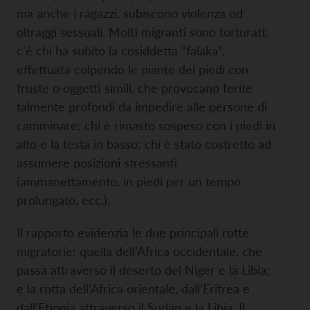
ma anche i ragazzi, subiscono violenza od
oltraggi sessuali. Molti migranti sono torturati:
c'è chi ha subito la cosiddetta “falaka”,
effettuata colpendo le piante dei piedi con
fruste o oggetti simili, che provocano ferite
talmente profondi da impedire alle persone di
camminare; chi è rimasto sospeso con i piedi in
alto e la testa in basso; chi è stato costretto ad
assumere posizioni stressanti
(ammanettamento, in piedi per un tempo
prolungato, ecc.).
Il rapporto evidenzia le due principali rotte
migratorie: quella dell’Africa occidentale, che
passa attraverso il deserto del Niger e la Libia;
e la rotta dell’Africa orientale, dall’Eritrea e
dall’Etiopia attraverso il Sudan e la Libia. Il