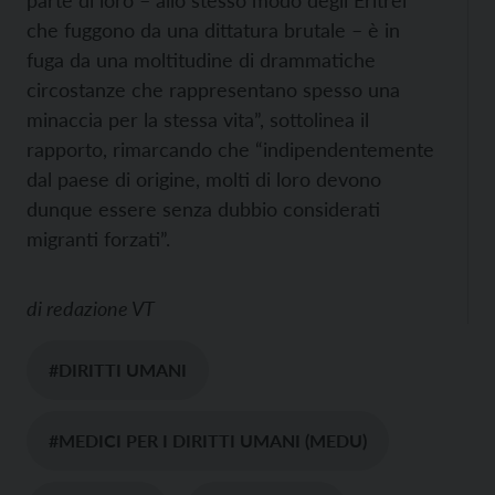
parte di loro – allo stesso modo degli Eritrei
che fuggono da una dittatura brutale – è in
fuga da una moltitudine di drammatiche
circostanze che rappresentano spesso una
minaccia per la stessa vita”, sottolinea il
rapporto, rimarcando che “indipendentemente
dal paese di origine, molti di loro devono
dunque essere senza dubbio considerati
migranti forzati”.
di
redazione VT
#DIRITTI UMANI
#MEDICI PER I DIRITTI UMANI (MEDU)