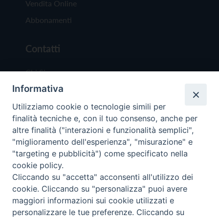
Vendita Online
Abbonamenti
Contatti
Chi Siamo
Informativa
Redazione
Scrivici
Utilizziamo cookie o tecnologie simili per
finalità tecniche e, con il tuo consenso, anche per
altre finalità ("interazioni e funzionalità semplici",
"miglioramento dell'esperienza", "misurazione" e
"targeting e pubblicità") come specificato nella
cookie policy.
Copyright © 2019 - Tutti i diritti riservati - Vit
Cliccando su "accetta" acconsenti all'utilizzo dei
Trentina Editrice
cookie. Cliccando su "personalizza" puoi avere
maggiori informazioni sui cookie utilizzati e
Privacy Policy
personalizzare le tue preferenze. Cliccando su