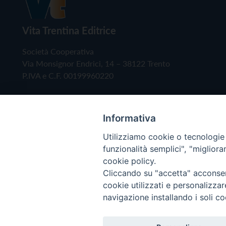
Vita Trentina Editrice
Società Cooperativa
Via Monsignor Endrici, 14 – 38122 Trento
P.IVA e C.F. 00199960220
Informativa
Utilizziamo cookie o tecnologie s
funzionalità semplici", "miglior
cookie policy.
Cliccando su "accetta" acconsent
Copyright © 2019 - Tutti i diritti riservati - Vita
cookie utilizzati e personalizza
navigazione installando i soli co
Privacy Policy