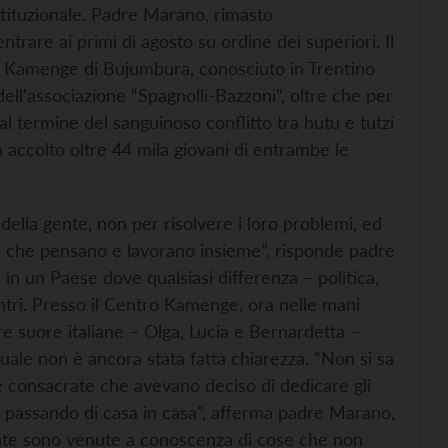
tituzionale. Padre Marano, rimasto
trare ai primi di agosto su ordine dei superiori. Il
ani Kamenge di Bujumbura, conosciuto in Trentino
dell'associazione “Spagnolli-Bazzoni”, oltre che per
al termine del sanguinoso conflitto tra hutu e tutzi
a accolto oltre 44 mila giovani di entrambe le
della gente, non per risolvere i loro problemi, ed
e che pensano e lavorano insieme”, risponde padre
 in un Paese dove qualsiasi differenza – politica,
ntri. Presso il Centro Kamenge, ora nelle mani
e suore italiane – Olga, Lucia e Bernardetta –
uale non è ancora stata fatta chiarezza. “Non si sa
ne consacrate che avevano deciso di dedicare gli
ne, passando di casa in casa”, afferma padre Marano,
nte sono venute a conoscenza di cose che non