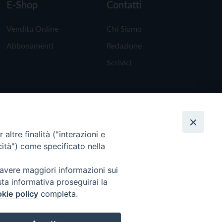
E-Shop
Contatti
Vendita Online
Chi Siamo
Abbonamenti
Redazione
Scrivici
altre finalità ("interazioni e
cità") come specificato nella
 avere maggiori informazioni sui
sta informativa proseguirai la
kie policy
completa.
Torna all'inizio