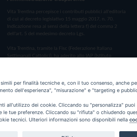
Vita Trentina percepisce i contributi pubblici all'editoria
di cui al decreto legislativo 15 maggio 2017, n. 70.
Indicazione resa ai sensi della lettera f) del comma 2
dell'art. 5 del medesimo decreto Lgs.
Vita Trentina, tramite la Fisc (Federazione Italiana
Settimanali Cattolici), ha aderito allo IAP (Istituto
dell'Autodisciplina Pubblicitaria) accettando il Codice di
Autodisciplina della Comunicazione Commerciale
imili per finalità tecniche e, con il tuo consenso, anche per 
Privacy Policy
Cookie Policy
amento dell'esperienza", "misurazione" e "targeting e pubbli
i all'utilizzo dei cookie. Cliccando su "personalizza" puoi
 Trentina Editrice
re le tue preferenze. Cliccando su "rifiuta" o chiudendo que
okie tecnici. Ulteriori informazioni sono disponibili nella
coo