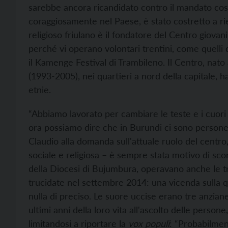
sarebbe ancora ricandidato contro il mandato cos
coraggiosamente nel Paese, è stato costretto a rien
religioso friulano è il fondatore del Centro giov
perché vi operano volontari trentini, come quelli 
il Kamenge Festival di Trambileno. Il Centro, nato 
(1993-2005), nei quartieri a nord della capitale, h
etnie.
“Abbiamo lavorato per cambiare le teste e i cuori 
ora possiamo dire che in Burundi ci sono person
Claudio alla domanda sull'attuale ruolo del centro,
sociale e religiosa – è sempre stata motivo di sco
della Diocesi di Bujumbura, operavano anche le tr
trucidate nel settembre 2014: una vicenda sulla q
nulla di preciso. Le suore uccise erano tre anzia
ultimi anni della loro vita all'ascolto delle perso
limitandosi a riportare la
vox populi
: “Probabilme