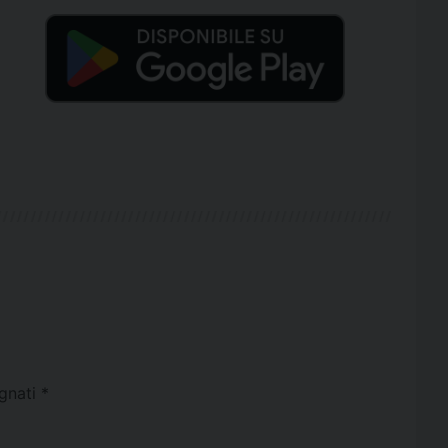
egnati
*