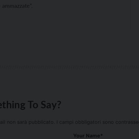
e ammazzate”.
thing To Say?
mail non sarà pubblicato.
I campi obbligatori sono contrass
Your Name
*