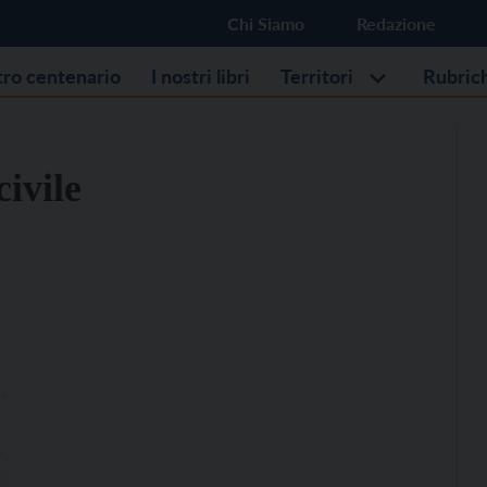
Chi Siamo
Redazione
stro centenario
I nostri libri
Territori
Rubric
ivile