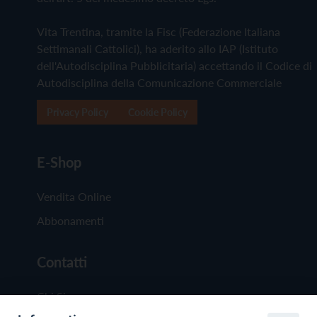
Vita Trentina, tramite la Fisc (Federazione Italiana
Settimanali Cattolici), ha aderito allo IAP (Istituto
dell'Autodisciplina Pubblicitaria) accettando il Codice di
Autodisciplina della Comunicazione Commerciale
Privacy Policy
Cookie Policy
E-Shop
Vendita Online
Abbonamenti
Contatti
Chi Siamo