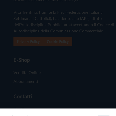
Vita Trentina, tramite la Fisc (Federazione Italiana
Settimanali Cattolici), ha aderito allo IAP (Istituto
dell'Autodisciplina Pubblicitaria) accettando il Codice di
Autodisciplina della Comunicazione Commerciale
Privacy Policy
Cookie Policy
E-Shop
Vendita Online
Abbonamenti
Contatti
Chi Siamo