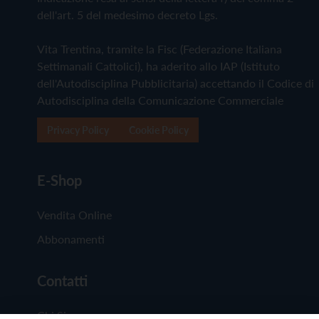
dell'art. 5 del medesimo decreto Lgs.
Vita Trentina, tramite la Fisc (Federazione Italiana
Settimanali Cattolici), ha aderito allo IAP (Istituto
dell'Autodisciplina Pubblicitaria) accettando il Codice di
Autodisciplina della Comunicazione Commerciale
Privacy Policy
Cookie Policy
E-Shop
Vendita Online
Abbonamenti
Contatti
Chi Siamo