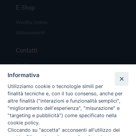
E-Shop
Vendita Online
Abbonamenti
Contatti
Chi Siamo
Informativa
Redazione
Scrivici
Utilizziamo cookie o tecnologie simili per
finalità tecniche e, con il tuo consenso, anche per
altre finalità ("interazioni e funzionalità semplici",
"miglioramento dell'esperienza", "misurazione" e
"targeting e pubblicità") come specificato nella
cookie policy.
Copyright © 2019 - Tutti i diritti riservati - Vit
Cliccando su "accetta" acconsenti all'utilizzo dei
Trentina Editrice