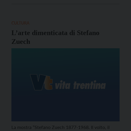
X Convegno AMEI (Palermo-Monreale, 5-7
novembre 2015) dedicato proprio al rapporto tra
musei ecclesiastici e arte contemporanea.
CULTURA
L’arte dimenticata di Stefano
Zuech
La mostra “Stefano Zuech 1877-1968. Il volto, il