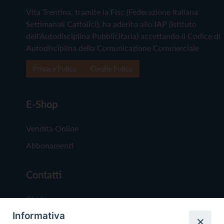
Vita Trentina, tramite la Fisc (Federazione Italiana
Settimanali Cattolici), ha aderito allo IAP (Istituto
dell'Autodisciplina Pubblicitaria) accettando il Codice di
Autodisciplina della Comunicazione Commerciale
Privacy Policy
Cookie Policy
E-Shop
Vendita Online
Abbonamenti
Contatti
Chi Siamo
Informativa
Redazione