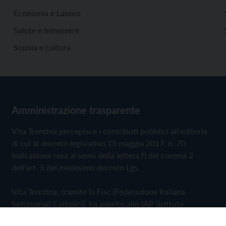
Economia e Lavoro
Salute e benessere
Scuola e cultura
Amministrazione trasparente
Vita Trentina percepisce i contributi pubblici all'editoria
di cui al decreto legislativo 15 maggio 2017, n. 70.
Indicazione resa ai sensi della lettera f) del comma 2
dell'art. 5 del medesimo decreto Lgs.
Vita Trentina, tramite la Fisc (Federazione Italiana
Settimanali Cattolici), ha aderito allo IAP (Istituto
dell'Autodisciplina Pubblicitaria) accettando il Codice di