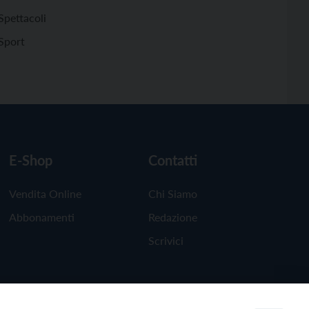
Spettacoli
Sport
E-Shop
Contatti
Vendita Online
Chi Siamo
Abbonamenti
Redazione
Scrivici