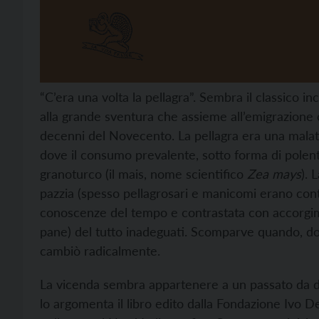
“C’era una volta la pellagra”. Sembra il classico in
alla grande sventura che assieme all’emigrazione 
decenni del Novecento. La pellagra era una malat
dove il consumo prevalente, sotto forma di polenta 
granoturco (il mais, nome scientifico
Zea mays
). 
pazzia (spesso pellagrosari e manicomi erano conti
conoscenze del tempo e contrastata con accorgime
pane) del tutto inadeguati. Scomparve quando, dop
cambiò radicalmente.
La vicenda sembra appartenere a un passato da d
lo argomenta il libro edito dalla Fondazione Ivo D