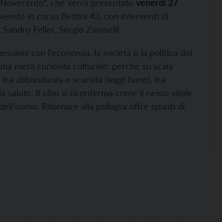
io Novecento”, che verrà presentato
venerdì 27
overeto in corso Bettini 43, con interventi di
 Sandro Feller, Sergio Zaninelli.
ssioni con l’economia, la società e la politica del
 una mera curiosità culturale: perché su scala
i tra abbondanza e scarsità (leggi fame), tra
 salute. Il cibo si riconferma come il nesso vitale
a dell’uomo. Ritornare alla pellagra offre spunti di