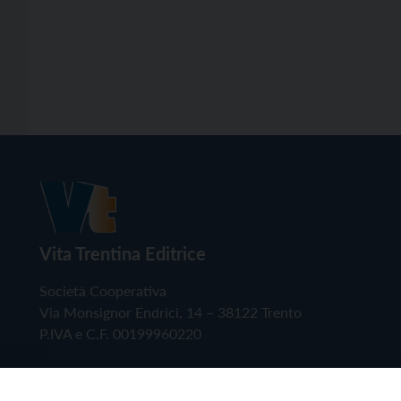
Vita Trentina Editrice
Società Cooperativa
Via Monsignor Endrici, 14 – 38122 Trento
P.IVA e C.F. 00199960220