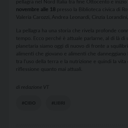
pellagra nel Nord Italia tra fine Ottocento e iniz
novembre alle 18
presso la Biblioteca civica di R
Valeria Carozzi, Andrea Leonardi, Cinzia Lorandini,
La pellagra ha una storia che rivela profonde conne
tempo. Ecco perché è attuale parlarne, al di là di
planetaria siamo oggi di nuovo di fronte a squilibr
alimenti che giovano e alimenti che danneggiano la
tra l’uso della terra e la nutrizione e quindi la vit
riflessione quanto mai attuali.
di
redazione VT
#CIBO
#LIBRI