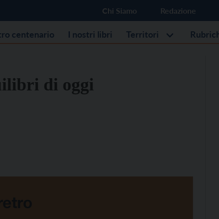
Chi Siamo
Redazione
stro centenario
I nostri libri
Territori
Rubric
ilibri di oggi