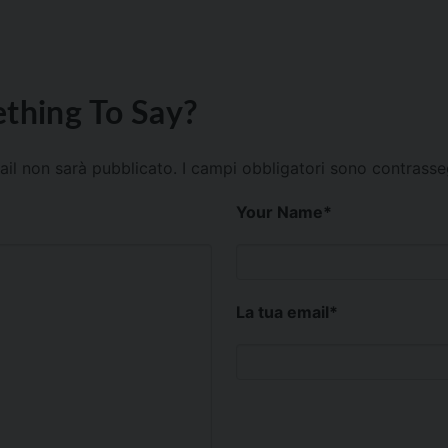
thing To Say?
mail non sarà pubblicato.
I campi obbligatori sono contrass
Your Name
*
La tua email
*