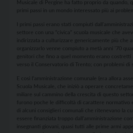
Musicale di Pergine ha fatto proprio da quando, q
primi passi in un mondo interessato più ai problemi
I primi passi erano stati compiuti dall'amministra
settore con una “civica” scuola musicale che avev
indirizzata a culturizzare genericamente più che a
organizzarlo venne compiuto a metà anni '70 quan
genitori che fino a quel momento erano costretti a 
verso il Conservatorio di Trento; con problemi di 
E così l’amministrazione comunale (era allora asses
Scuola Musicale, che iniziò a operare concretamen
miliare sul cammino della crescita di questo sett
furono poche le difficoltà di carattere normativ
di alcuni consiglieri comunali che ritenevano la 
essere finanziata troppo dall’amministrazione comu
insegnanti giovani, quasi tutti alle prime armi ap