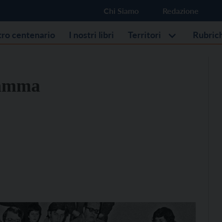
Chi Siamo
Redazione
stro centenario
I nostri libri
Territori
Rubric
ramma