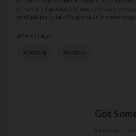
loro insegnato a scuola. E hanno festeggiato, più 
a ricordare il passato, con una doverosa riconosc
prodigati per dotare Pergine di un prezioso luogo
di
Bruno Filippi
#GIOVANI
#MUSICA
Got Some
Il tuo indirizzo e