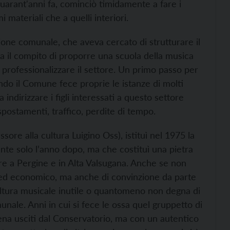
uarant'anni fa, cominciò timidamente a fare i
 materiali che a quelli interiori.
zione comunale, che aveva cercato di strutturare il
a il compito di proporre una scuola della musica
 professionalizzare il settore. Un primo passo per
do il Comune fece proprie le istanze di molti
indirizzare i figli interessati a questo settore
spostamenti, traffico, perdite di tempo.
sore alla cultura Luigino Oss), istituì nel 1975 la
te solo l’anno dopo, ma che costituì una pietra
ore a Pergine e in Alta Valsugana. Anche se non
o ed economico, ma anche di convinzione da parte
cultura musicale inutile o quantomeno non degna di
nale. Anni in cui si fece le ossa quel gruppetto di
pena usciti dal Conservatorio, ma con un autentico