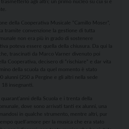
rasmetterlo agli altri; un primo nucleo su cui si è
te.
ione della Cooperativa Musicale “Camillo Moser”,
ta tramite convenzione la gestione di tutta
 comunale non era più in grado di sostenere
ttiva poteva essere quella della chiusura. Da qui la
 che, trascinati da Marco Varner divenuto poi
lla Cooperativa, decisero di “rischiare” e dar vita
mmino della scuola da quel momento è stato
alunni (250 a Pergine e gli altri nella sede
e 18 insegnanti.
 quarant'anni della Scuola e i trenta della
munale, dove sono arrivati tanti ex alunni, una
omandosi in qualche strumento, mentre altri, pur
tempo quell'amore per la musica che era stato