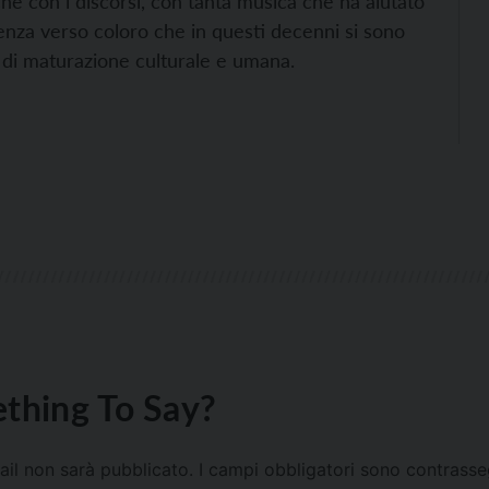
che con i discorsi, con tanta musica che ha aiutato
enza verso coloro che in questi decenni si sono
 di maturazione culturale e umana.
thing To Say?
mail non sarà pubblicato.
I campi obbligatori sono contrass