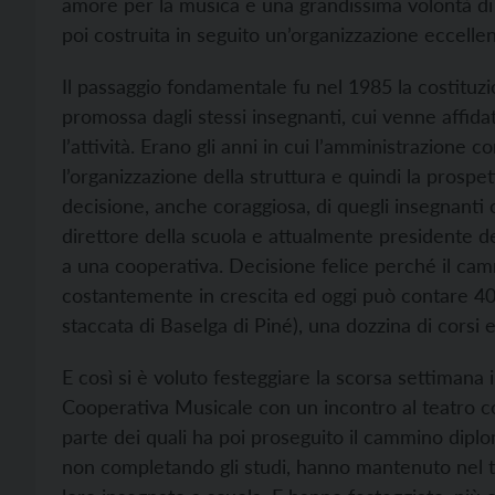
amore per la musica e una grandissima volontà di t
poi costruita in seguito un’organizzazione eccellen
Il passaggio fondamentale fu nel 1985 la costituz
promossa dagli stessi insegnanti, cui venne affida
l’attività. Erano gli anni in cui l’amministrazione
l’organizzazione della struttura e quindi la prospe
decisione, anche coraggiosa, di quegli insegnanti
direttore della scuola e attualmente presidente de
a una cooperativa. Decisione felice perché il ca
costantemente in crescita ed oggi può contare 400 
staccata di Baselga di Piné), una dozzina di corsi 
E così si è voluto festeggiare la scorsa settimana i
Cooperativa Musicale con un incontro al teatro co
parte dei quali ha poi proseguito il cammino dipl
non completando gli studi, hanno mantenuto nel 