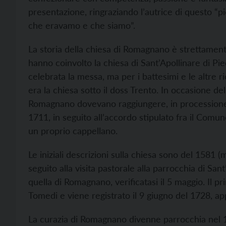
presentazione, ringraziando l’autrice di questo “pic
che eravamo e che siamo”.
La storia della chiesa di Romagnano è strettamente
hanno coinvolto la chiesa di Sant’Apollinare di Pi
celebrata la messa, ma per i battesimi e le altre r
era la chiesa sotto il doss Trento. In occasione dell
Romagnano dovevano raggiungere, in processione,
1711, in seguito all’accordo stipulato fra il Comu
un proprio cappellano.
Le iniziali descrizioni sulla chiesa sono del 1581 (m
seguito alla visita pastorale alla parrocchia di Sa
quella di Romagnano, verificatasi il 5 maggio. Il p
Tomedi e viene registrato il 9 giugno del 1728, ap
La curazia di Romagnano divenne parrocchia nel 1