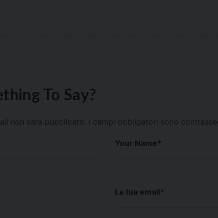
thing To Say?
mail non sarà pubblicato.
I campi obbligatori sono contrass
Your Name
*
La tua email
*