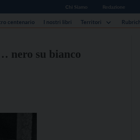
Chi Siamo
Redazione
stro centenario
I nostri libri
Territori
Rubric
”… nero su bianco