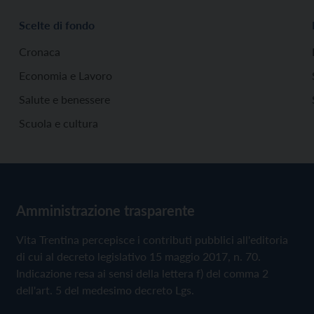
Scelte di fondo
Cronaca
Economia e Lavoro
Salute e benessere
Scuola e cultura
Amministrazione trasparente
Vita Trentina percepisce i contributi pubblici all'editoria
di cui al decreto legislativo 15 maggio 2017, n. 70.
Indicazione resa ai sensi della lettera f) del comma 2
dell'art. 5 del medesimo decreto Lgs.