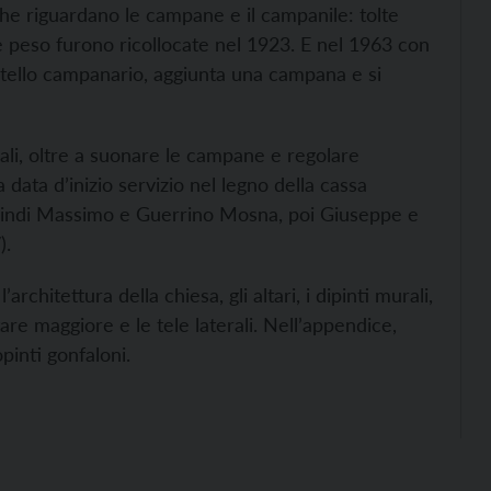
i che riguardano le campane e il campanile: tolte
uale peso furono ricollocate nel 1923. E nel 1963 con
castello campanario, aggiunta una campana e si
quali, oltre a suonare le campane e regolare
a data d’inizio servizio nel legno della cassa
 quindi Massimo e Guerrino Mosna, poi Giuseppe e
).
rchitettura della chiesa, gli altari, i dipinti murali,
ltare maggiore e le tele laterali. Nell’appendice,
pinti gonfaloni.