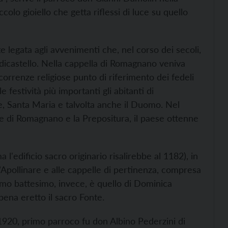
colo gioiello che getta riflessi di luce su quello
 legata agli avvenimenti che, nel corso dei secoli,
edicastello. Nella cappella di Romagnano veniva
icorrenze religiose punto di riferimento dei fedeli
e festività più importanti gli abitanti di
 Santa Maria e talvolta anche il Duomo. Nel
ne di Romagnano e la Prepositura, il paese ottenne
a l'edificio sacro originario risalirebbe al 1182), in
nt’Apollinare e alle cappelle di pertinenza, compresa
rimo battesimo, invece, è quello di Dominica
pena eretto il sacro Fonte.
920, primo parroco fu don Albino Pederzini di