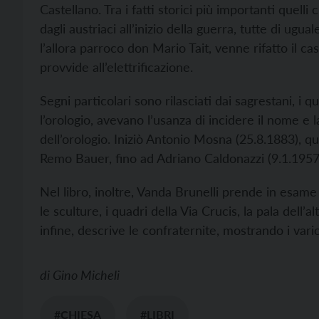
Castellano. Tra i fatti storici più importanti quell
dagli austriaci all’inizio della guerra, tutte di ug
l’allora parroco don Mario Tait, venne rifatto il 
provvide all’elettrificazione.
Segni particolari sono rilasciati dai sagrestani, i 
l’orologio, avevano l’usanza di incidere il nome e l
dell’orologio. Iniziò Antonio Mosna (25.8.1883),
Remo Bauer, fino ad Adriano Caldonazzi (9.1.1957
Nel libro, inoltre, Vanda Brunelli prende in esame l’a
le sculture, i quadri della Via Crucis, la pala dell’a
infine, descrive le confraternite, mostrando i vario
di
Gino Micheli
#CHIESA
#LIBRI