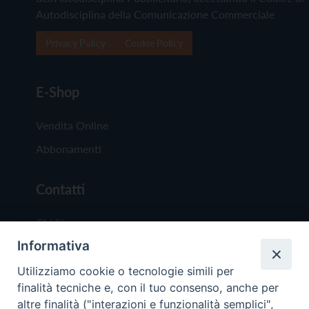
Autodisciplina della Comunicazione Commerciale
Privacy Policy
Cookie Policy
E-Shop
Vendita Online
Abbonamenti
Contatti
Chi Siamo
Informativa
Redazione
Scrivici
Utilizziamo cookie o tecnologie simili per
finalità tecniche e, con il tuo consenso, anche per
altre finalità ("interazioni e funzionalità semplici",