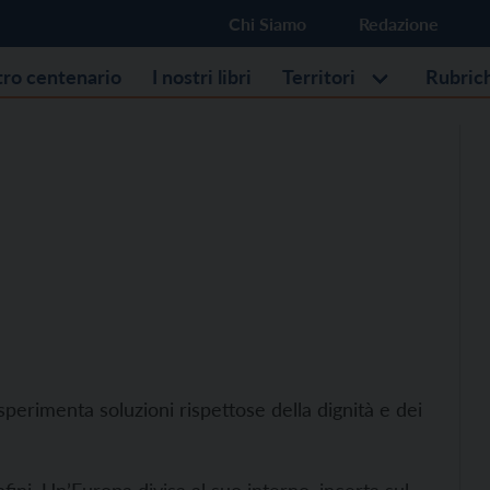
Chi Siamo
Redazione
stro centenario
I nostri libri
Territori
Rubric
perimenta soluzioni rispettose della dignità e dei