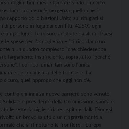
orso degli ultimi mesi, stigmatizzando un certo
presentando come un’emergenza quello che in
mo rapporto delle Nazioni Unite sui rifugiati si
i di persone in fuga dai conflitti, 42.500 ogni
2 è un profugo”. Le misure adottate da alcuni Paesi
e le spese per l’accoglienza – “ci ricordano un
ronte a un quadro complesso “che chiederebbe
pare largamente insufficiente, soprattutto “perché
rsone”. I corridoi umanitari sono l’unica
ri umani e della chiusura delle frontiere, ha
o sicuro, quell’approdo che oggi non c’è.
a e contro chi innalza nuove barriere sono venute
a Solidale e presidente della Commissione sanità e
ato le sette famiglie siriane ospitate dalla Diocesi
rivolto un breve saluto e un ringraziamento al
rmale che si rimettano le frontiere, l’Europa