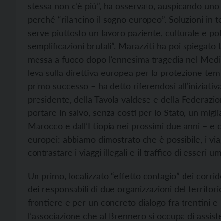
stessa non c’è più”, ha osservato, auspicando uno 
perché “rilancino il sogno europeo”. Soluzioni in 
serve piuttosto un lavoro paziente, culturale e po
semplificazioni brutali”. Marazziti ha poi spiegato 
messa a fuoco dopo l’ennesima tragedia nel Medit
leva sulla direttiva europea per la protezione t
primo successo – ha detto riferendosi all’iniziativa
presidente, della Tavola valdese e della Federazio
portare in salvo, senza costi per lo Stato, un miglia
Marocco e dall’Etiopia nei prossimi due anni – e co
europei: abbiamo dimostrato che è possibile, i via
contrastare i viaggi illegali e il traffico di esseri um
Un primo, localizzato “effetto contagio” dei corri
dei responsabili di due organizzazioni del territo
frontiere e per un concreto dialogo fra trentini e r
l’associazione che al Brennero si occupa di assister