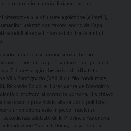
e greco-turco in materia di riammissione.
lternative alle chiusure egoistiche (e inutili),
 umanitari salutati con favore anche da Papa
ttraendoli ai rapaci interessi dei trafficanti di
o.
iando i controlli ai confini, senza che ciò
doi umanitari possono rappresentare una speranza
sa. E’ il messaggio che arriva dal dibattito
illa Sant’Ignazio (VSI), il cui filo conduttore,
SI, Riccardo Baldo, e il presidente dell’omonima
olontà di mettere al centro la persona. “La chiave
a l’assessore provinciale alla salute e politiche
care i richiedenti asilo in piccoli nuclei sul
” di accoglienza adottato dalla Provincia Autonoma
lla Fondazione Astalli di Roma, ha svolto una