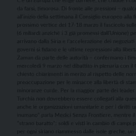
C’è un’Europa che erige barriere, che chiude i conf
da farsi, timorosa. Di fronte alle pressioni – qualc
all'inizio della settimana il Consiglio europeo alla
prossimo vertice del 17-18 marzo il fascicolo sulle
(6 miliardi anziché i 3 già promessi dall’Unione) p
arrivano dalla Siria e l’accelerazione dei negoziat
governi si fidano e le ultime repressioni alla libe
Zaman da parte delle autorità – confermano i timo
mercoledì 9 marzo nel dibattito in plenaria con i
chiesto chiarimenti in merito al rispetto delle nor
preoccupazione per le minacce alla libertà di stam
minoranze curde. Per la maggior parte dei leader d
Turchia non dovrebbero essere collegati alla ques
anche le organizzazioni umanitarie e per i diritti um
inumano” parla Medici Senza Frontiere, mentre il Si
“strano baratto”: soldi e visti in cambio di campi 
per ogni siriano riammesso dalle isole greche, un a