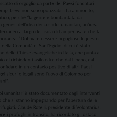
scatto di orgoglio da parte dei Paesi fondatori
tempi brevi non sono ipotizzabili, ha ammonito;
litico, perché “la gente è bombardata da
la genesi dell’idea dei corridoi umanitari, un’idea
erraneo al largo dell’isola di Lampedusa e che fa
emporanea. “Dobbiamo essere orgogliosi di questo
 della Comunità di Sant’Egidio, di cui è stato
ne delle Chiese evangeliche in Italia, che punta a
io di richiedenti asilo oltre che dal Libano, dal
nfidare in un contagio positivo di altri Paesi
ggi sicuri e legali sono l’uovo di Colombo per
ani”.
doi umanitari è stato documentato dagli interventi
rio che si stanno impegnando per l’apertura delle
ifugiati. Claude Rotelli, presidente di Volontarius,
e i profughi in transito, ha ricordato gli ostacoli