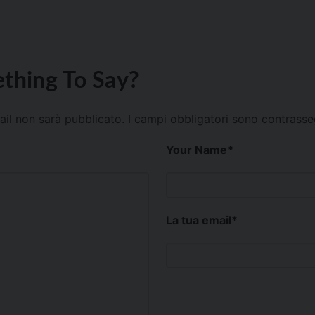
thing To Say?
mail non sarà pubblicato.
I campi obbligatori sono contrass
Your Name
*
La tua email
*