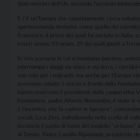
Stati membri dell’Ue, secondo l’accordo bilateral
E c'è un'Europa che caparbiamente cerca soluzioni a
sperimentando tentativi, come quello dei corridoi
Francesco, il primo dei quali ha portato in Italia, so
esseri umani, 93 siriani, 29 dei quali giunti a Trent
In uno scenario in cui si innalzano barriere, potenz
interrompa i viaggi via mare e via terra, i corri
non solo per i migranti, ma anche per l'Europa stes
promosso sabato 5 marzo a Trento dalla Fondazione V
hanno osservato il presidente della cooperativa V
Fondazione, padre Alberto Remondini, è stato la v
è l’incontro, che fa cadere le barriere”, concordav
sociali, Luca Zeni, individuando nella scelta di collo
territorio il punto di forza del modello “virtuoso
di Trento. Padre Camillo Ripamonti, presidente de