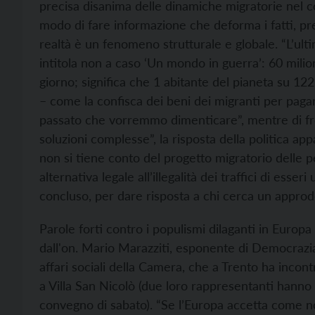
precisa disanima delle dinamiche migratorie nel c
modo di fare informazione che deforma i fatti, 
realtà è un fenomeno strutturale e globale. “L’ulti
intitola non a caso ‘Un mondo in guerra’: 60 milion
giorno; significa che 1 abitante del pianeta su 12
– come la confisca dei beni dei migranti per pagar
passato che vorremmo dimenticare”, mentre di f
soluzioni complesse”, la risposta della politica ap
non si tiene conto del progetto migratorio delle pe
alternativa legale all’illegalità dei traffici di esse
concluso, per dare risposta a chi cerca un approd
Parole forti contro i populismi dilaganti in Europ
dall'on. Mario Marazziti, esponente di Democrazi
affari sociali della Camera, che a Trento ha incontr
a Villa San Nicolò (due loro rappresentanti hanno 
convegno di sabato). “Se l’Europa accetta come no