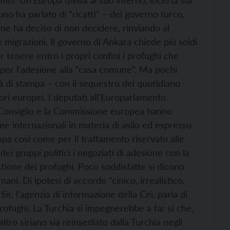
ini. Un’Europa divisa al suo interno, incerta sul
uno ha parlato di “ricatti” – del governo turco,
 fine ha deciso di non decidere, rinviando al
 migrazioni. Il governo di Ankara chiede più soldi
er tenere entro i propri confini i profughi che
i per l’adesione alla “casa comune”. Ma pochi
rtà di stampa – con il sequestro del quotidiano
ri europei. I deputati all'Europarlamento
l Consiglio e la Commissione europea hanno
me internazionali in materia di asilo ed espresso
pa così come per il trattamento riservato alle
ei gruppi politici i negoziati di adesione con la
tione dei profughi. Poco soddisfatte si dicono
ani. Di ipotesi di accordo “cinico, irrealistico,
r, l'agenzia di informazione della Cei, parla di
profughi. La Turchia si impegnerebbe a far sì che,
ltro siriano sia reinsediato dalla Turchia negli