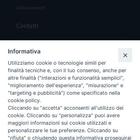
Abbonamenti
Contatti
Chi Siamo
Informativa
Redazione
Scrivici
Utilizziamo cookie o tecnologie simili per
finalità tecniche e, con il tuo consenso, anche per
altre finalità ("interazioni e funzionalità semplici",
"miglioramento dell'esperienza", "misurazione" e
"targeting e pubblicità") come specificato nella
cookie policy.
Copyright © 2019 - Tutti i diritti riservati - Vit
Cliccando su "accetta" acconsenti all'utilizzo dei
Trentina Editrice
cookie. Cliccando su "personalizza" puoi avere
maggiori informazioni sui cookie utilizzati e
Privacy Policy
personalizzare le tue preferenze. Cliccando su
Torna all'inizi
"rifiuta" o chiudendo questa informativa proseguirai