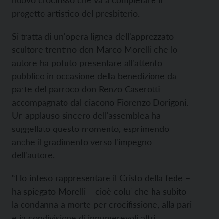
nuovo crocifisso che va a completare il
progetto artistico del presbiterio.
Si tratta di un'opera lignea dell'apprezzato
scultore trentino don Marco Morelli che lo
autore ha potuto presentare all'attento
pubblico in occasione della benedizione da
parte del parroco don Renzo Caserotti
accompagnato dal diacono Fiorenzo Dorigoni.
Un applauso sincero dell'assemblea ha
suggellato questo momento, esprimendo
anche il gradimento verso l'impegno
dell'autore.
“Ho inteso rappresentare il Cristo della fede –
ha spiegato Morelli – cioè colui che ha subito
la condanna a morte per crocifissione, alla pari
e in condivisione di innumerevoli altri