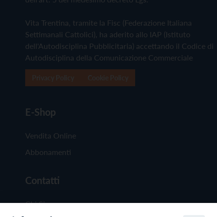
Vita Trentina, tramite la Fisc (Federazione Italiana
Settimanali Cattolici), ha aderito allo IAP (Istituto
dell'Autodisciplina Pubblicitaria) accettando il Codice di
Autodisciplina della Comunicazione Commerciale
Privacy Policy
Cookie Policy
E-Shop
Vendita Online
Abbonamenti
Contatti
Chi Siamo