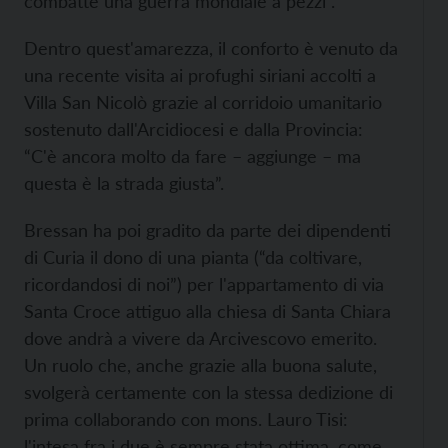
combatte una guerra mondiale a pezzi”.
Dentro quest'amarezza, il conforto è venuto da
una recente visita ai profughi siriani accolti a
Villa San Nicolò grazie al corridoio umanitario
sostenuto dall'Arcidiocesi e dalla Provincia:
“C'è ancora molto da fare – aggiunge – ma
questa è la strada giusta”.
Bressan ha poi gradito da parte dei dipendenti
di Curia il dono di una pianta (“da coltivare,
ricordandosi di noi”) per l'appartamento di via
Santa Croce attiguo alla chiesa di Santa Chiara
dove andrà a vivere da Arcivescovo emerito.
Un ruolo che, anche grazie alla buona salute,
svolgerà certamente con la stessa dedizione di
prima collaborando con mons. Lauro Tisi:
l'intesa fra i due è sempre stata ottima, come