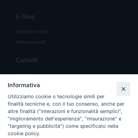
E-Shop
Vendita Online
Abbonamenti
Contatti
Chi Siamo
Informativa
Redazione
Scrivici
Utilizziamo cookie o tecnologie simili per
finalità tecniche e, con il tuo consenso, anche per
altre finalità ("interazioni e funzionalità semplici",
"miglioramento dell'esperienza", "misurazione" e
"targeting e pubblicità") come specificato nella
cookie policy.
Copyright © 2019 - Tutti i diritti riservati - Vit