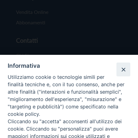
Vendita Online
Abbonamenti
Contatti
Chi Siamo
Informativa
Redazione
Scrivici
Utilizziamo cookie o tecnologie simili per
finalità tecniche e, con il tuo consenso, anche per
altre finalità ("interazioni e funzionalità semplici",
"miglioramento dell'esperienza", "misurazione" e
"targeting e pubblicità") come specificato nella
cookie policy.
Copyright © 2019 - Tutti i diritti riservati - Vit
Cliccando su "accetta" acconsenti all'utilizzo dei
Trentina Editrice
cookie. Cliccando su "personalizza" puoi avere
maggiori informazioni sui cookie utilizzati e