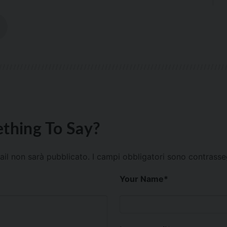
thing To Say?
mail non sarà pubblicato.
I campi obbligatori sono contrass
Your Name
*