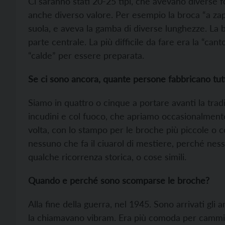
Ci saranno stati 20-25 tipi, che avevano diverse f
anche diverso valore. Per esempio la broca “a zapp
suola, e aveva la gamba di diverse lunghezze. La br
parte centrale. La più difficile da fare era la “ca
“calde” per essere preparata.
Se ci sono ancora, quante persone fabbricano tut
Siamo in quattro o cinque a portare avanti la tra
incudini e col fuoco, che apriamo occasionalment
volta, con lo stampo per le broche più piccole o c
nessuno che fa il ciuarol di mestiere, perché ness
qualche ricorrenza storica, o cose simili.
Quando e perché sono scomparse le broche?
Alla fine della guerra, nel 1945. Sono arrivati gl
la chiamavano vibram. Era più comoda per cammin