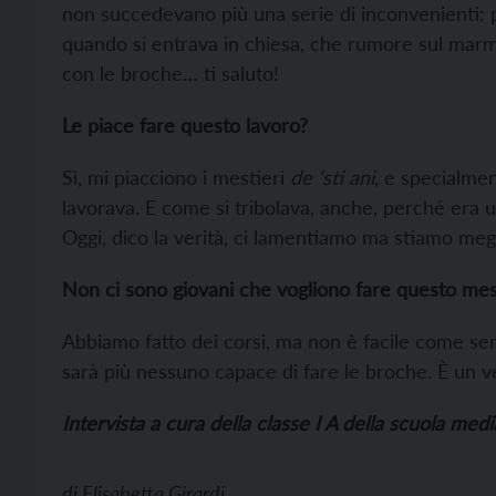
non succedevano più una serie di inconvenienti:
quando si entrava in chiesa, che rumore sul marmo
con le broche… ti saluto!
Le piace fare questo lavoro?
Sì, mi piacciono i mestieri
de ‘sti ani
, e specialme
lavorava. E come si tribolava, anche, perché era 
Oggi, dico la verità, ci lamentiamo ma stiamo megl
Non ci sono giovani che vogliono fare questo mes
Abbiamo fatto dei corsi, ma non è facile come s
sarà più nessuno capace di fare le broche. È un v
Intervista a cura della classe I A della scuola medi
di
Elisabetta Girardi