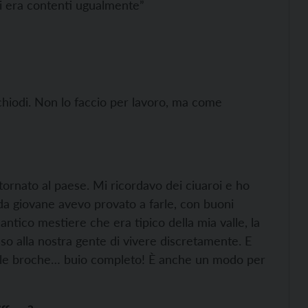
si era contenti ugualmente”
 chiodi. Non lo faccio per lavoro, ma come
ritornato al paese. Mi ricordavo dei ciuaroi e ho
 da giovane avevo provato a farle, con buoni
antico mestiere che era tipico della mia valle, la
o alla nostra gente di vivere discretamente. E
he le broche… buio completo! È anche un modo per