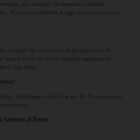
 pensate, per esempio, la domenica mattina
… Poi con i pavimenti di oggi se entravi in casa
nte mi piace far conoscere ai giovani come si
un lavoro duro, ma si era contenti ugualmente.
io di una volta.
tiere?
embra… Purtroppo credo che tra 10-15 anni non ci
ero peccato.
a Salesiani di Trento