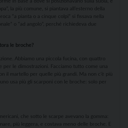
orme in base a dove si posizionavano sulla suola, e
a”, la più comune, si piantava all’esterno della
oca “a pianta o a cinque colpi” si fissava nella
ntonale” o “ad angolo”, perché richiedeva due
tora le broche?
dizione. Abbiamo una piccola fucina, con quattro
e per le dimostrazioni. Facciamo tutto come una
on il martello per quelle più grandi. Ma non c’è più
uno usa più gli scarponi con le broche: solo per
i americani, che sotto le scarpe avevano la gomma:
are, più leggera, e costava meno delle broche. E