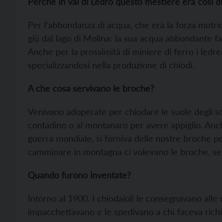
Perché in val di Ledro questo mestiere era così d
Per l’abbondanza di acqua, che era la forza motri
giù dal lago di Molina: la sua acqua abbondante fa
Anche per la prossimità di miniere di ferro i ledre
specializzandosi nella produzione di chiodi.
A che cosa servivano le broche?
Venivano adoperate per chiodare le suole degli sc
contadino o al montanaro per avere appiglio. Anch
guerra mondiale, si forniva delle nostre broche per 
camminare in montagna ci volevano le broche, se
Quando furono inventate?
Intorno al 1900. I chiodaioli le consegnavano alle
impacchettavano e le spedivano a chi faceva richiesta