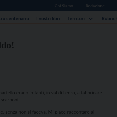
Chi Siamo
Redazione
stro centenario
I nostri libri
Territori
Rubric
ldo!
tello erano in tanti, in val di Ledro, a fabbricare
 scarponi
, senza non si faceva. Mi piace raccontare ai