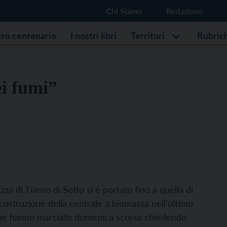
Chi Siamo
Redazione
stro centenario
I nostri libri
Territori
Rubric
ei fumi”
za di Tiarno di Sotto si è portato fino a quella di
a costruzione della centrale a biomassa nell'ultimo
e che hanno marciato domenica scorsa chiedendo