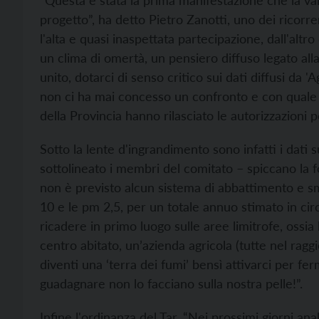
progetto”, ha detto Pietro Zanotti, uno dei ricorr
l'alta e quasi inaspettata partecipazione, dall'alt
un clima di omertà, un pensiero diffuso legato al
unito, dotarci di senso critico sui dati diffusi da
non ci ha mai concesso un confronto e con quale c
della Provincia hanno rilasciato le autorizzazioni p
Sotto la lente d'ingrandimento sono infatti i dati s
sottolineato i membri del comitato – spiccano la 
non è previsto alcun sistema di abbattimento e sma
10 e le pm 2,5, per un totale annuo stimato in circ
ricadere in primo luogo sulle aree limitrofe, ossia l
centro abitato, un’azienda agricola (tutte nel rag
diventi una ‘terra dei fumi’ bensì attivarci per fer
guadagnare non lo facciano sulla nostra pelle!”.
Infine l'ordinanza del Tar. “Nei prossimi giorni a