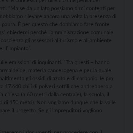
enti. “Ma se da un lato possiamo dirci contenti per
ro dobbiamo rilevare ancora una volta la presenza di
la paura. È per questo che dobbiamo fare fronte
 'Ags', chiederci perché l'amministrazione comunale
oscienza gli assessori al turismo e all'ambiente
er l'impianto”.
ulle emissioni di inquinanti. “Tra questi – hanno
formaldeide, materia cancerogena e per la quale
ltimento gli ossidi di azoto e di carbonio, le pm
a 17.640 chili di polveri sottili che andrebbero a
a chiesa (a 60 metri dalla centrale), la scuola, il
gio di 150 metri). Non vogliamo dunque che la valle
mare il progetto. Se gli imprenditori vogliono
nalizzeremo i documenti, per procedere con il