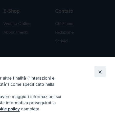
E-Shop
Contatti
Vendita Online
Chi Siamo
Abbonamenti
Redazione
Scrivici
altre finalità ("interazioni e
cità") come specificato nella
 avere maggiori informazioni sui
sta informativa proseguirai la
kie policy
completa.