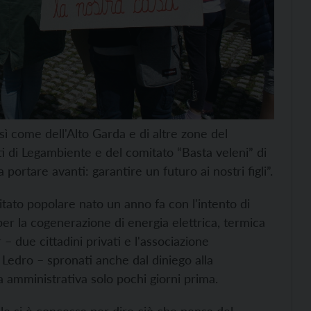
sì come dell'Alto Garda e di altre zone del
ti di Legambiente e del comitato “Basta veleni” di
rtare avanti: garantire un futuro ai nostri figli”.
itato popolare nato un anno fa con l'intento di
per la cogenerazione di energia elettrica, termica
r – due cittadini privati e l'associazione
 Ledro – spronati anche dal diniego alla
ia amministrativa solo pochi giorni prima.
le si è concessa per dire ciò che pensa del