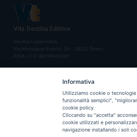
Vita Trentina Editrice
Società Cooperativa
Via Monsignor Endrici, 14 – 38122 Trento
P.IVA e C.F. 00199960220
Informativa
Utilizziamo cookie o tecnologie s
funzionalità semplici", "miglior
cookie policy.
Cliccando su "accetta" acconsent
Copyright © 2019 - Tutti i diritti riservati - Vita
cookie utilizzati e personalizza
navigazione installando i soli co
Privacy Policy