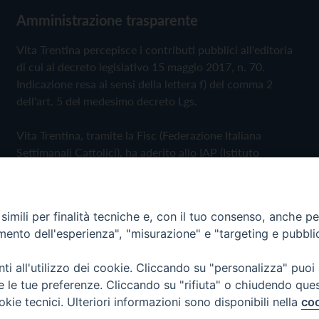
Amministrazione trasparente
Vita Trentina percepisce i contributi pubblici all'editoria
di cui al decreto legislativo 15 maggio 2017, n. 70.
Indicazione resa ai sensi della lettera f) del comma 2
dell'art. 5 del medesimo decreto Lgs.
Vita Trentina, tramite la Fisc (Federazione Italiana
Settimanali Cattolici), ha aderito allo IAP (Istituto
dell'Autodisciplina Pubblicitaria) accettando il Codice di
Autodisciplina della Comunicazione Commerciale
imili per finalità tecniche e, con il tuo consenso, anche per 
Privacy Policy
Cookie Policy
amento dell'esperienza", "misurazione" e "targeting e pubbli
i all'utilizzo dei cookie. Cliccando su "personalizza" puoi
 Trentina Editrice
re le tue preferenze. Cliccando su "rifiuta" o chiudendo que
okie tecnici. Ulteriori informazioni sono disponibili nella
coo