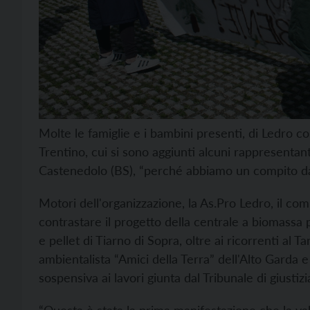
Molte le famiglie e i bambini presenti, di Ledro co
Trentino, cui si sono aggiunti alcuni rappresentan
Castenedolo (BS), “perché abbiamo un compito da po
Motori dell'organizzazione, la As.Pro Ledro, il com
contrastare il progetto della centrale a biomassa 
e pellet di Tiarno di Sopra, oltre ai ricorrenti al Ta
ambientalista “Amici della Terra” dell'Alto Garda e
sospensiva ai lavori giunta dal Tribunale di giustiz
“Questa è stata la prima manifestazione che la val