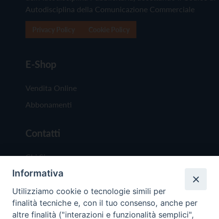
Autodisciplina della Comunicazione Commerciale
Privacy Policy
Cookie Policy
E-Shop
Vendita Online
Abbonamenti
Contatti
Chi Siamo
Informativa
Redazione
Scrivici
Utilizziamo cookie o tecnologie simili per
finalità tecniche e, con il tuo consenso, anche per
altre finalità ("interazioni e funzionalità semplici",