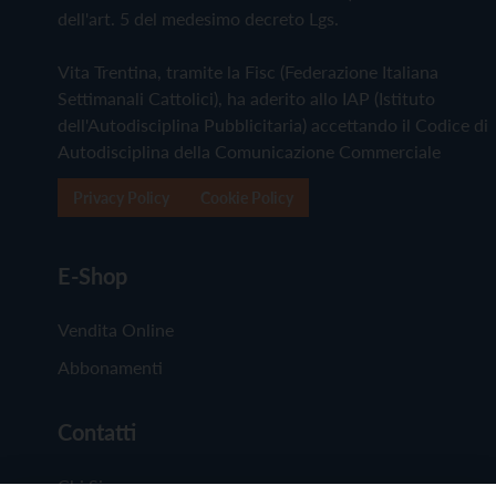
dell'art. 5 del medesimo decreto Lgs.
Vita Trentina, tramite la Fisc (Federazione Italiana
Settimanali Cattolici), ha aderito allo IAP (Istituto
dell'Autodisciplina Pubblicitaria) accettando il Codice di
Autodisciplina della Comunicazione Commerciale
Privacy Policy
Cookie Policy
E-Shop
Vendita Online
Abbonamenti
Contatti
Chi Siamo