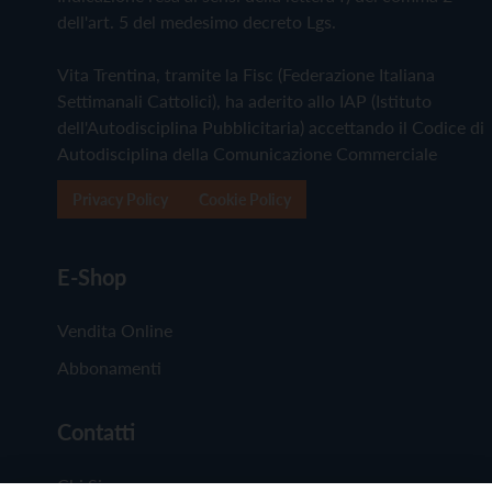
dell'art. 5 del medesimo decreto Lgs.
Vita Trentina, tramite la Fisc (Federazione Italiana
Settimanali Cattolici), ha aderito allo IAP (Istituto
dell'Autodisciplina Pubblicitaria) accettando il Codice di
Autodisciplina della Comunicazione Commerciale
Privacy Policy
Cookie Policy
E-Shop
Vendita Online
Abbonamenti
Contatti
Chi Siamo