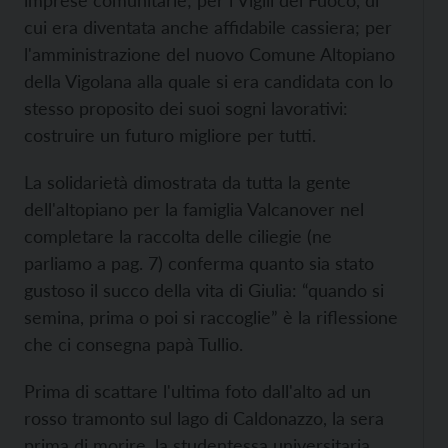
imprese comunitarie; per i Vigili del Fuoco, di
cui era diventata anche affidabile cassiera; per
l'amministrazione del nuovo Comune Altopiano
della Vigolana alla quale si era candidata con lo
stesso proposito dei suoi sogni lavorativi:
costruire un futuro migliore per tutti.
La solidarietà dimostrata da tutta la gente
dell'altopiano per la famiglia Valcanover nel
completare la raccolta delle ciliegie (ne
parliamo a pag. 7) conferma quanto sia stato
gustoso il succo della vita di Giulia: “quando si
semina, prima o poi si raccoglie” è la riflessione
che ci consegna papà Tullio.
Prima di scattare l'ultima foto dall'alto ad un
rosso tramonto sul lago di Caldonazzo, la sera
prima di morire, la studentessa universitaria