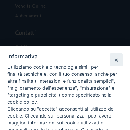
Vendita Online
Abbonamenti
Contatti
Chi Siamo
Informativa
Redazione
Scrivici
Utilizziamo cookie o tecnologie simili per
finalità tecniche e, con il tuo consenso, anche per
altre finalità ("interazioni e funzionalità semplici",
"miglioramento dell'esperienza", "misurazione" e
"targeting e pubblicità") come specificato nella
cookie policy.
Copyright © 2019 - Tutti i diritti riservati - Vit
Cliccando su "accetta" acconsenti all'utilizzo dei
Trentina Editrice
cookie. Cliccando su "personalizza" puoi avere
maggiori informazioni sui cookie utilizzati e
Privacy Policy
personalizzare le tue preferenze. Cliccando su