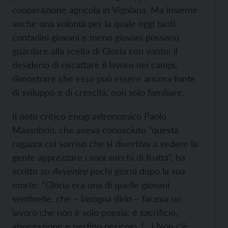
cooperazione agricola in Vigolana. Ma insieme
anche una volontà per la quale oggi tanti
contadini giovani e meno giovani possono
guardare alla scelta di Gloria con vanto: il
desiderio di riscattare il lavoro nei campi,
dimostrare che esso può essere ancora fonte
di sviluppo e di crescita, non solo familiare.
Il noto critico enograstronomico Paolo
Massobrio, che aveva conosciuto “questa
ragazza col sorriso che si divertiva a vedere la
gente apprezzare i suoi succhi di frutta”, ha
scritto su
Avvenire
pochi giorni dopo la sua
morte: “Gloria era una di quelle giovani
sentinelle, che – bisogna dirlo – faceva un
lavoro che non è solo poesia: è sacrificio,
abnegazione e perfino pericolo. (…) Non c’è