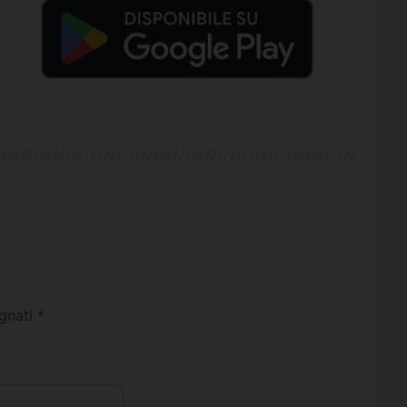
egnati
*