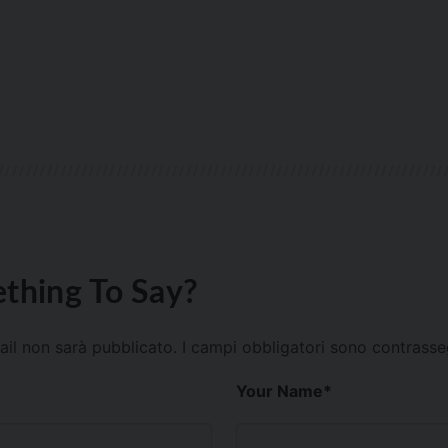
thing To Say?
mail non sarà pubblicato.
I campi obbligatori sono contrass
Your Name
*