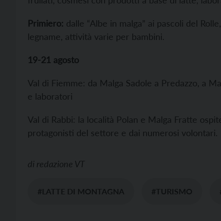
frullati, cosmesi con prodotti a base di latte, labor
Primiero:
dalle “Albe in malga” ai pascoli del Rolle
legname, attività varie per bambini.
19-21 agosto
Val di Fiemme: da Malga Sadole a Predazzo, a Ma
e laboratori
Val di Rabbi: la località Polan e Malga Fratte os
protagonisti del settore e dai numerosi volontari.
di
redazione VT
#LATTE DI MONTAGNA
#TURISMO