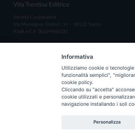
Vita Trentina Editrice
Società Cooperativa
Via Monsignor Endrici, 14 – 38122 Trento
P.IVA e C.F. 00199960220
Informativa
Utilizziamo cookie o tecnologie s
funzionalità semplici", "miglior
cookie policy.
Cliccando su "accetta" acconsent
Copyright © 2019 - Tutti i diritti riservati - Vita
cookie utilizzati e personalizza
navigazione installando i soli co
Privacy Policy
Personalizza