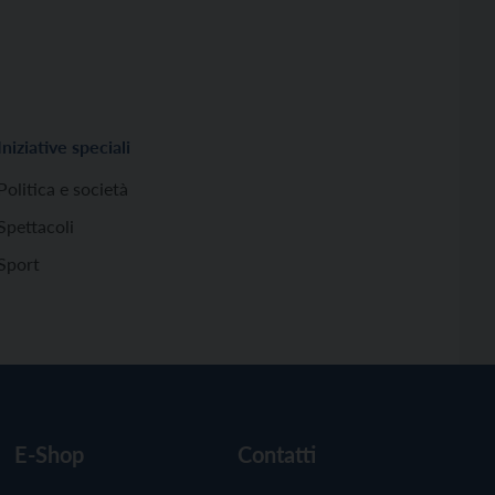
Iniziative speciali
Politica e società
Spettacoli
Sport
E-Shop
Contatti