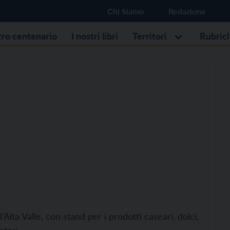
Chi Siamo
Redazione
stro centenario
I nostri libri
Territori
Rubric
'Alta Valle, con stand per i prodotti caseari, dolci,