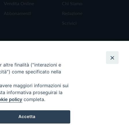
Vendita Online
Chi Siamo
Abbonamenti
Redazione
Scrivici
altre finalità ("interazioni e
cità") come specificato nella
 avere maggiori informazioni sui
sta informativa proseguirai la
kie policy
completa.
Torna all'inizio
Accetta