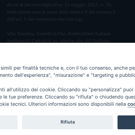
di cui al decreto legislativo 15 maggio 2017, n. 70.
Indicazione resa ai sensi della lettera f) del comma 2
dell'art. 5 del medesimo decreto Lgs.
Vita Trentina, tramite la Fisc (Federazione Italiana
Settimanali Cattolici), ha aderito allo IAP (Istituto
dell'Autodisciplina Pubblicitaria) accettando il Codice di
Autodisciplina della Comunicazione Commerciale
imili per finalità tecniche e, con il tuo consenso, anche per 
Privacy Policy
Cookie Policy
amento dell'esperienza", "misurazione" e "targeting e pubbli
i all'utilizzo dei cookie. Cliccando su "personalizza" puoi
 Trentina Editrice
re le tue preferenze. Cliccando su "rifiuta" o chiudendo que
okie tecnici. Ulteriori informazioni sono disponibili nella
coo
Rifiuta